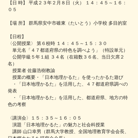
【日 時】 平成２３年２月８日（火） １４：４５～１６：
０５
【場 所】 群馬県安中市碓東（たいとう）小学校 多目的室
【日程】
〈公開授業〉 第６校時 １４：４５～１５：３０
単元名「４７都道府県の特色を調べよう」（特設単元）
公開学級５年１組 ３４名（在籍数３６名、当日欠席２
名）
授業者 佐藤浩樹教諭
授業の概要・「日本地理かるた」を使ったかるた遊び
・「日本地理かるた」を活用した、４７都道府県調べの
発表
・「日本地理かるた」を活用した、都道府県、地方の特
色の考察
〈講演会〉１５：３５～１６：０５
演題「日本地理かるた」の魅力と社会科授業
講師 山口幸男（群馬大学教授、全国地理教育学会会長、