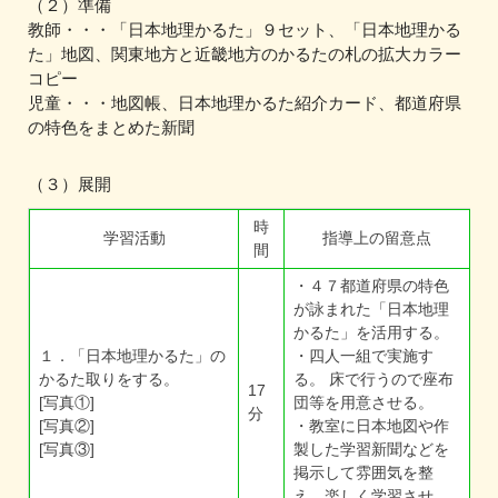
（２）準備
教師・・・「日本地理かるた」９セット、「日本地理かる
た」地図、関東地方と近畿地方のかるたの札の拡大カラー
コピー
児童・・・地図帳、日本地理かるた紹介カード、都道府県
の特色をまとめた新聞
（３）展開
時
学習活動
指導上の留意点
間
・４７都道府県の特色
が詠まれた「日本地理
かるた」を活用する。
１．「日本地理かるた」の
・四人一組で実施す
かるた取りをする。
る。 床で行うので座布
17
[写真①]
団等を用意させる。
分
[写真②]
・教室に日本地図や作
[写真③]
製した学習新聞などを
掲示して雰囲気を整
え、楽しく学習させ