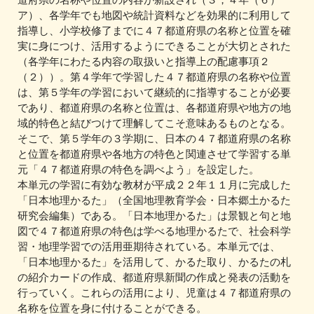
ア）、各学年でも地図や統計資料などを効果的に利用して
指導し、小学校修了までに４７都道府県の名称と位置を確
実に身につけ、活用するようにできることが大切とされた
（各学年にわたる内容の取扱いと指導上の配慮事項２
（２））。第４学年で学習した４７都道府県の名称や位置
は、第５学年の学習において継続的に指導することが必要
であり、都道府県の名称と位置は、各都道府県や地方の地
域的特色と結びつけて理解してこそ意味あるものとなる。
そこで、第５学年の３学期に、日本の４７都道府県の名称
と位置を都道府県や各地方の特色と関連させて学習する単
元「４７都道府県の特色を調べよう」を設定した。
本単元の学習に有効な教材が平成２２年１１月に完成した
「日本地理かるた」（全国地理教育学会・日本郷土かるた
研究会編集）である。「日本地理かるた」は景観と句と地
図で４７都道府県の特色は学べる地理かるたで、社会科学
習・地理学習での活用亜期待されている。本単元では、
「日本地理かるた」を活用して、かるた取り、かるたの札
の紹介カードの作成、都道府県新聞の作成と発表の活動を
行っていく。これらの活用により、児童は４７都道府県の
名称を位置を身に付けることができる。