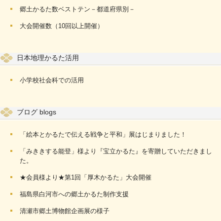
郷土かるた数ベストテン－都道府県別－
大会開催数（10回以上開催）
日本地理かるた活用
小学校社会科での活用
ブログ blogs
「絵本とかるたで伝える戦争と平和」展はじまりました！
「みききする能登」様より『宝立かるた』を寄贈していただきまし
た。
★会員様より★第1回「厚木かるた」大会開催
福島県白河市への郷土かるた制作支援
清瀬市郷土博物館企画展の様子