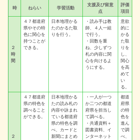
支援及び留意
評価
時
ねらい
学習活動
点
項目
４７都道府
日本地理かる
・読み手は教
意欲
県やその特
たのかるた取
師、４人一組
的に
色に関心を
りを行う。
で行う。
かる
持つことが
・回数を重
た取
２
できる。
ね、少しずつ
りを
時
札の内容に関
し、
間
心を向けるよ
関心
うにする。
を高
めて
い
る。
４７都道府
日本地理かる
・一人が一つ
都道
県の特色を
たの読み札の
か二つの都道
府県
調べること
内容や詠まれ
府県を担当し
の特
ができる。
ている都道府
て調べる。
色を
県の特色を調
・共通資料＋
進ん
べ、カードと
図書資料、イ
で調
２
新聞にまとめ
ンターネット
べ、