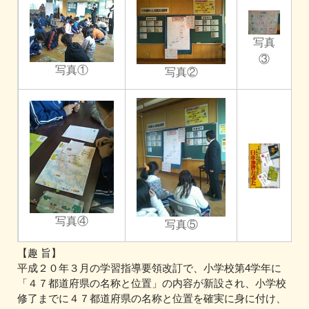
写真
③
写真①
写真②
写真④
写真⑤
【趣 旨】
平成２０年３月の学習指導要領改訂で、小学校第4学年に
「４７都道府県の名称と位置」の内容が新設され、小学校
修了までに４７都道府県の名称と位置を確実に身に付け、