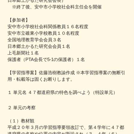
日本郷土かるた研究会会長）
※終了後、安中市小学校社会科主任会を開催
【参加者】
安中市小学校社会科関係教員１６名程度
安中市立碓東小学校教員１０名程度
全国地理教育学会会員３名
日本郷土かるた研究会会員１名
上毛新聞社１名
保護者（PTA会長で5-1の保護者）１名
【学習指導案】佐藤浩樹教諭作成 ※本学習指導案の無断引
用・転載等は固くお断りします。
１ 単元名 ４７都道府県の特色を調べよう（特設単元）
２ 単元の考察
（１）教材観
平成２０年３月の学習指導要領改訂で、第４学年に４７都
道府県の名称や位置の内容が新設され（３，４年（６）