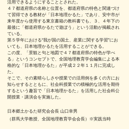
活用できるようにすることとされた。
４７都道府県の名称と位置を、都道府県の特色と関連づけ
て習得できる教材が「日本地理かるた」であり、安中市が
来年度から使用する東京書籍の教科書でも、３、４年下の
最後に「都道府県かるたで遊ぼう」という活動が掲載され
ている。
第５学年における“我が国の国土、産業に関する学習”にお
いても、日本地理かるたを活用することができる。
この度、「景観と句と地図で４７都道府県の特色が学べ
る」というコンセプトで、全国地理教育学会編集による本
格的な「日本地理かるた」が平成２２年１１月に完成し
た。
そこで、その素晴らしさや授業での活用例を多くの方にお
知らせするとともに、社会科授業での積極的な活用を期待
するという趣旨で「日本地理かるた」を活用した社会科公
開授業・講演会を実施した。
日本郷土かるた研究会会長 山口幸男
（群馬大学教授、全国地理教育学会会長）※実践当時