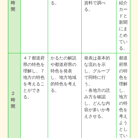
時
る。
資料で調べ
紹介
間
る。
カー
ドと
新聞
にま
とめ
てい
る。
４７都道府
かるたの解説
発表は基本的
都道
県の特色を
や都道府県の
な流れを示
府県
理解し、７
特色を発表
し、グループ
の特
地方の特色
し、地方地域
で同時に行
色を
を考えるこ
的特色を考え
う。
理解
とができ
る。
・各地方の読
し、
２
る。
み方を確認
地方
時
し、どんな内
の特
間
容が多いか考
色を
えさせる。
考え
よう
とし
てい