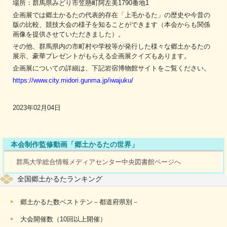
場所：群馬県みどり市笠懸町阿左美1790番地1
企画展では郷土かるたの代表的存在「上毛かるた」の歴史や今昔の
版の比較、競技大会の様子を知ることができます（本会からも関係
画像を提供させていただきました）。
その他、群馬県内の市町村や学校等が発行した様々な郷土かるたの
展示、豪華プレゼントがもらえる企画展クイズもあります。
企画展についての詳細は、下記岩宿博物館サイトをご覧ください。
https://www.city.midori.gunma.jp/iwajuku/
2023年02月04日
本会制作監修動画「郷土かるたの世界」
群馬大学総合情報メディアセンター中央図書館ページへ
全国郷土かるたランキング
郷土かるた数ベストテン－都道府県別－
大会開催数（10回以上開催）