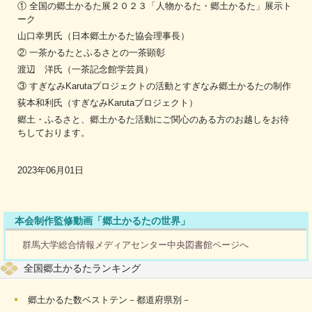
① 全国の郷土かるた展２０２３「人物かるた・郷土かるた」展示ト
ーク
山口幸男氏（日本郷土かるた協会理事長）
② 一茶かるたとふるさとの一茶顕彰
渡辺 洋氏（一茶記念館学芸員）
③ すぎなみKarutaプロジェクトの活動とすぎなみ郷土かるたの制作
荻本和利氏（すぎなみKarutaプロジェクト）
郷土・ふるさと、郷土かるた活動にご関心のある方のお越しをお待
ちしております。
2023年06月01日
本会制作監修動画「郷土かるたの世界」
群馬大学総合情報メディアセンター中央図書館ページへ
全国郷土かるたランキング
郷土かるた数ベストテン－都道府県別－