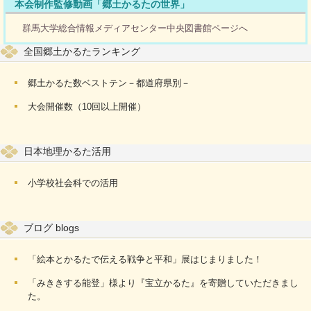
本会制作監修動画「郷土かるたの世界」
群馬大学総合情報メディアセンター中央図書館ページへ
全国郷土かるたランキング
郷土かるた数ベストテン－都道府県別－
大会開催数（10回以上開催）
日本地理かるた活用
小学校社会科での活用
ブログ blogs
「絵本とかるたで伝える戦争と平和」展はじまりました！
「みききする能登」様より『宝立かるた』を寄贈していただきまし
た。