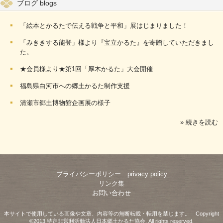
ブログ blogs
「絵本とかるたで伝える戦争と平和」展はじまりました！
「みききする能登」様より『宝立かるた』を寄贈していただきまし
た。
★会員様より★第1回「厚木かるた」大会開催
福島県白河市への郷土かるた制作支援
清瀬市郷土博物館企画展の様子
» 続きを読む
プライバシーポリシー privacy policy
リンク集
お問い合わせ
本サイトで使用している画像や文章、内容等の無断転載・転用を禁じます。 Copyright
©2013 特定非営利活動法人日本郷土かるた協会, All rights reserved.