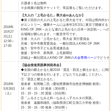
介護者１名は無料
※企画展の観覧チケットで、常設展もご覧いただけます。
【大人の「上毛かるた」県大会inあんなか】
◆第２回目の大人の上毛かるた県大会です。今回は県内外から
がエントリー。優勝チームには来年3月2日に東京で開催する『
2018年
KING OF JMK～おとな達の上毛かるた日本一決定戦～』へ
10月27
出場権が贈られます。一般見学可です。
日(土)
主催：大人の「上毛かるた」県大会 実行委員会
12:00～
共催：安中市教育委員会、一般社団法人KING OF JMK
17:00
協力：安中市子ども会育成連合会
後援：安中市、群馬県、上毛新聞社
詳細は一般社団法人KING OF JMKの
大会専用ページ
でどうぞ
【協会推進実践事例発表会】
◆全国の郷土かるた展2018「震災・防災と郷土かるた」に関
下記２つの発表を行います。どなたでもお越しください。
①「震災と郷土かるた」
2018年
発表者 松岡敬二氏（愛知県豊橋市自然史博物館 館長）
5月26日
14：40 - 15：10 発表（30分間 ）
（土）
15：10 - 15：20 質疑（10分間）
②「ふるさとなみえ科～なみえっ子カルタの実践」
発表者 遠藤和雄氏（福島県浪江町立浪江小学校 校長）
15：30 - 16：00 発表（30分間 ）