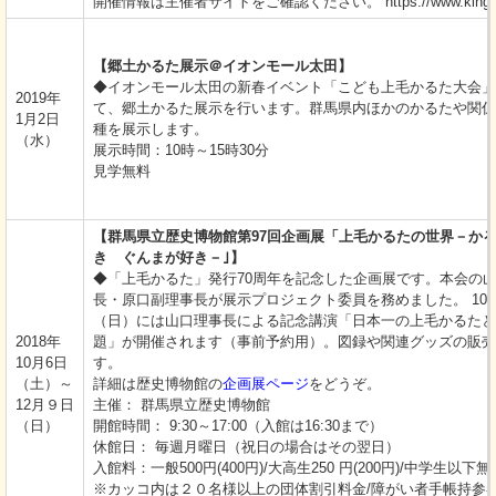
開催情報は主催者サイトをご確認ください。 https://www.kingofj
【郷土かるた展示＠イオンモール太田】
◆イオンモール太田の新春イベント「こども上毛かるた大会」
2019年
て、郷土かるた展示を行います。群馬県内ほかのかるたや関係
1月2日
種を展示します。
（水）
展示時間：10時～15時30分
見学無料
【群馬県立歴史博物館第97回企画展「上毛かるたの世界－か
き ぐんまが好き－｣】
◆「上毛かるた」発行70周年を記念した企画展です。本会の
長・原口副理事長が展示プロジェクト委員を務めました。 10月
（日）には山口理事長による記念講演「日本一の上毛かるたと
2018年
題」が開催されます（事前予約用）。図録や関連グッズの販売
10月6日
す。
（土）～
詳細は歴史博物館の
企画展ページ
をどうぞ。
12月９日
主催： 群馬県立歴史博物館
（日）
開館時間： 9:30～17:00（入館は16:30まで）
休館日： 毎週月曜日（祝日の場合はその翌日）
入館料：一般500円(400円)/大高生250 円(200円)/中学生以下無
※カッコ内は２０名様以上の団体割引料金/障がい者手帳持参