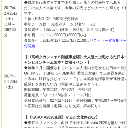
◆群馬を代表する文化であり郷土かるたの代表格でもある「上
2017年
た」の大人の大会です。今年の栄光はどのチームに輝くか！観
2月25日
です。
（土）
主催：KING OF JMK実行委員会
11時～
参加チーム数： 先着24チーム (3名/チーム)
18時30
参加資格： 18歳以上 (性別、居住地、出生地は問わず)
分
参加費： 1チーム 9000円 (3000円/人)
参加受付：2016年12月11日(日) 21:00より
こくちーず専用ペー
付開始
【《高崎タカシマヤ６階催事企画》大人達の上毛かるた日本一
ャンピオンチーム阪本と対決イベント】
◆毎年２月に開催されている「大人達の上毛かるた日本一決定戦
OF JMK」（KING OF JMK実行委員会主催）で三連覇を果
2017年
ム阪本に対戦を挑むイベントです。本協会副理事長が進行協力
1月28日
腕試しをされたい方は事前申し込みをどうぞ。
（土）
開催時間：午前11時、午後2時、午後4時
募集定員：6チーム18名様（1チーム3名）
受付電話番号：027-327-1117（受付時間：午前10時〜午後5時
※応募は先着順（定員になり次第、締め切り）
【《KARUTA2020企画》かるた文化祭2017】
◆東京オリンピックに向けて進行中のKaruta 2020を盛り上げ