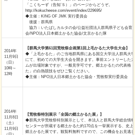
「こくちーず（告知’Ｓ）」のページからどうぞ。
http://kokucheese.com/event/index/229695/
◆主催：KING OF JMK 実行委員会
後援：群馬県
協力：いたばしカルタの会/公益社団法人群馬県子ども会育
会/NPO法人日本郷土かるた協会/文京かるた隊
【群馬大学第61回荒牧祭企画第1回上毛かるた大学生大会】
2014年
◆「上毛かるた」のご当地群馬県にある国立大学法人群馬大学
11月9日
にて、初めての大学生大会を開きます。事前エントリーした大
（日）
ムが出場対象ですが、一般見学可です。郷土かるたの代表格「
10時～
た」の白熱競技をぜひご覧ください。
12時
◆主催：NPO法人日本郷土かるた協会・荒牧祭実行委員会
2014年
【荒牧祭特別展示「全国の郷土かるた展」】
11月8日
◆群馬大学荒牧祭特別展示として、本法人と群馬大学総合情報
（土）
センターが所蔵する郷土かるた約170点を一挙展示する、史上
11月9日
郷土かるた展です。観覧料無料ですので、この機会をお見逃し
（日）