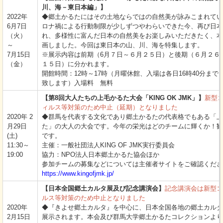
川、海－東日本編」】
2022年
◆郷土かるたにはその土地ならではの自然美が詠みこまれてい
6月7日
ロナ禍による行動制限が少しずつやわらいできた今、再び日本
（火）
れ、多様性に富んだ日本の自然美をお楽しみいただきたく、本
～
画しました。今回は東日本の山、川、海を特集します。
7月15日
※展示内容は前期（6月７日～６月２５日）と後期（６月２６
（金）
１５日）に分かれます。
開館時間：12時～17時（月曜休館、入場は各日16時40分まで
致します）入場料 無料
【第8回大人たちの上毛かるた大会「KING OK JMK」】
新型
ィルス等対策のため中止（延期）となりました
2020年 2
◆群馬を代表する文化であり郷土かるたの代表格でもある「上
月29日
た」の大人の大会です。今年の栄光はどのチームに輝くか！観
(土)
です。
11:30～
主催：一般社団法人KING OF JMK実行委員会
19:00
協力：NPO法人日本郷土かるた協会ほか
参加チームの募集などについては主催者サイトをご確認くださ
https://www.kingofjmk.jp/
【日本全国郷土カルタ展及び記念講演会】
記念講演会は新型コ
ルス等対策のため中止となりました
2020年
◆『きよせ郷土カルタ』を中心に、日本全国各地の郷土カルタ
2月15日
展示されます。本会及び群馬大学郷土かるたコレクションより