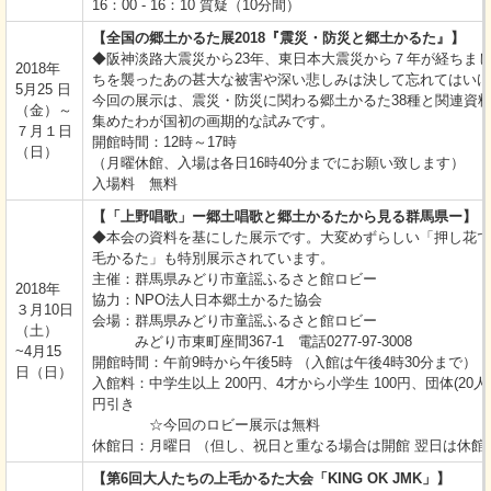
16：00 - 16：10 質疑（10分間）
【全国の郷土かるた展2018『震災・防災と郷土かるた』】
◆阪神淡路大震災から23年、東日本大震災から７年が経ちま
2018年
ちを襲ったあの甚大な被害や深い悲しみは決して忘れてはいけ
5月25 日
今回の展示は、震災・防災に関わる郷土かるた38種と関連資
（金）～
集めたわが国初の画期的な試みです。
７月１日
開館時間：12時～17時
（日）
（月曜休館、入場は各日16時40分までにお願い致します）
入場料 無料
【「上野唱歌」ー郷土唱歌と郷土かるたから見る群馬県ー】
◆本会の資料を基にした展示です。大変めずらしい「押し花で
毛かるた」も特別展示されています。
主催：群馬県みどり市童謡ふるさと館ロビー
2018年
協力：NPO法人日本郷土かるた協会
３月10日
会場：群馬県みどり市童謡ふるさと館ロビー
（土）
みどり市東町座間367-1 電話0277-97-3008
~4月15
開館時間：午前9時から午後5時 （入館は午後4時30分まで）
日（日）
入館料：中学生以上 200円、4才から小学生 100円、団体(20人以
円引き
☆今回のロビー展示は無料
休館日：月曜日 （但し、祝日と重なる場合は開館 翌日は休館
【第6回大人たちの上毛かるた大会「KING OK JMK」】