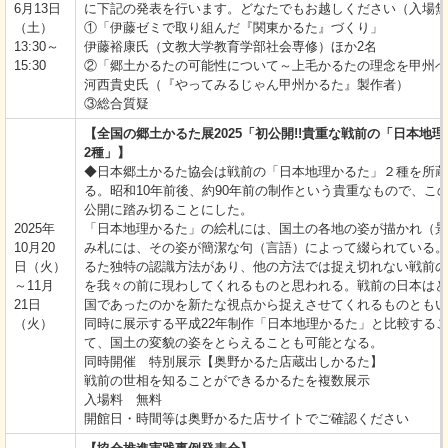
6月13日
に下記の発表を行います。どなたでもお越しください（入場無
（土）
①「伊藤ゼミで取り組んだ『関東かるた』づくり」
13:30～
伊藤裕康氏（文教大学教育学部社会専修）ほか2名
15:30
②「郷土かるたの可能性について～上毛かるたの理念を甲州へ
河西貴史氏（『やってみるじゃん甲州かるた』製作者）
③総合質疑
【全国の郷土かるた展2025「初公開!!貴重な戦前の「日本地
2種」】
◆日本郷土かるた協会は戦前の「日本地理かるた」２種を所蔵
る。昭和10年前後、約90年前の制作という貴重なもので、こ
公開に踏み切ることにした。
2025年
「日本地理かるた」の絵札には、国土の各地の姿が描かれ（景
10月20
み札には、その姿が簡潔な句（言語）によって綴られている。
日（火）
るた独特の認識方法があり、他の方法では捉え切れない戦前の
～11月
を我々の前に現わしてくれるものと思われる。戦前の日本はど
21日
国であったのかを新たな視点から捉えさせてくれるものともい
（火）
同時に展示する平成22年制作「日本地理かるた」と比較する
て、国土の変貌の姿をとらえることも可能となる。
同時開催 特別展示【奥野かるた店蔵出しかるた】
戦前の世相を知ることができるかるたを複数展示
入場料 無料
開館日・時間等は奥野かるた店サイトでご確認ください