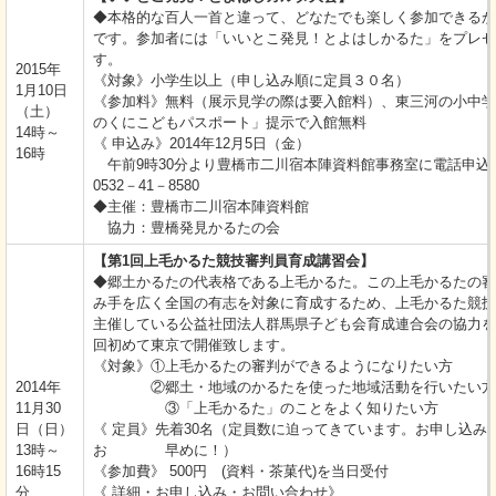
◆本格的な百人一首と違って、どなたでも楽しく参加できるか
です。参加者には「いいとこ発見！とよはしかるた」をプレゼ
す。
2015年
《対象》小学生以上（申し込み順に定員３０名）
1月10日
《参加料》無料（展示見学の際は要入館料）、東三河の小中学
（土）
のくにこどもパスポート」提示で入館無料
14時～
《 申込み》2014年12月5日（金）
16時
午前9時30分より豊橋市二川宿本陣資料館事務室に電
0532－41－8580
◆主催：豊橋市二川宿本陣資料館
協力：豊橋発見かるたの会
【第1回上毛かるた競技審判員育成講習会】
◆郷土かるたの代表格である上毛かるた。この上毛かるたの審
み手を広く全国の有志を対象に育成するため、上毛かるた競技
主催している公益社団法人群馬県子ども会育成連合会の協力を
回初めて東京で開催致します。
《対象》①上毛かるたの審判ができるようになりたい方
2014年
②郷土・地域のかるたを使った地域活動を行いたい方
11月30
③「上毛かるた」のことをよく知りたい方
日（日）
《 定員》先着30名（定員数に迫ってきています。お申し込み
13時～
お 早めに！）
16時15
《参加費》 500円 (資料・茶菓代)を当日受付
分
《 詳細・お申し込み・お問い合わせ》