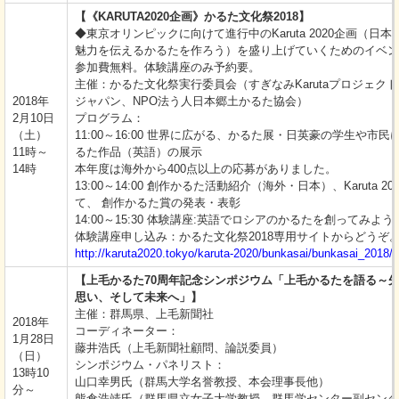
【《KARUTA2020企画》かるた文化祭2018】
◆東京オリンピックに向けて進行中のKaruta 2020企画（日本
魅力を伝えるかるたを作ろう）を盛り上げていくためのイベン
参加費無料。体験講座のみ予約要。
主催：かるた文化祭実行委員会（すぎなみKarutaプロジェク
2018年
ジャパン、NPO法う人日本郷土かるた協会）
2月10日
プログラム：
（土）
11:00～16:00 世界に広がる、かるた展・日英豪の学生や市民
11時～
るた作品（英語）の展示
14時
本年度は海外から400点以上の応募がありました。
13:00～14:00 創作かるた活動紹介（海外・日本）、Karuta 20
て、 創作かるた賞の発表・表彰
14:00～15:30 体験講座:英語でロシアのかるたを創ってみよう
体験講座申し込み：かるた文化祭2018専用サイトからどうぞ
http://karuta2020.tokyo/karuta-2020/bunkasai/bunkasai_2018/
【上毛かるた70周年記念シンポジウム「上毛かるたを語る～
思い、そして未来へ」】
主催：群馬県、上毛新聞社
2018年
コーディネーター：
1月28日
藤井浩氏（上毛新聞社顧問、論説委員）
（日）
シンポジウム・パネリスト：
13時10
山口幸男氏（群馬大学名誉教授、本会理事長他）
分～
熊倉浩靖氏（群馬県立女子大学教授、群馬学センター副センタ