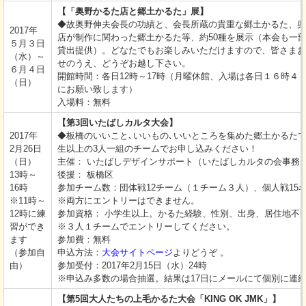
【「奥野かるた店と郷土かるた」展】
◆故奥野伸夫会長の功績と、会長所蔵の貴重な郷土かるた、奥
2017年
店が制作に関わった郷土かるた等、約50種を展示（本会も一
５月３日
貸出提供）。どなたでもお楽しみいただけますので、皆さまお
（水）～
せのうえ、どうぞお越し下さい。
６月４日
開館時間：各日12時～17時（月曜休館、入場は各日１６時４
（日）
にお願い致します）
入場料：無料
【第3回いたばしカルタ大会】
2017年
◆板橋のいいこと､いいもの､いいところを集めた郷土かるた
2月26日
生以上の3人一組のチームでお申し込みください！
（日）
主催： いたばしデザインサポート（いたばしカルタの会事務
13時～
後援： 板橋区
16時
参加チーム数：団体戦12チーム（１チーム３人）、個人戦15
※11時～
※両方にエントリーはできません。
12時に練
参加資格： 小学生以上。かるた経験、性別、出身、居住地不
習ができ
※３人１チームでエントリーしてください。
ます
参加費：無料
（参加自
申込方法：
大会サイトページ
よりどうぞ 。
由）
参加受付：2017年2月15日（水）24時
※申込み多数の場合抽選。結果は17日にメールにて個別に連
【第5回大人たちの上毛かるた大会「KING OK JMK」】