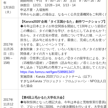
開館時間：平日 9：00～20：30 土日 9：00～16：30
年
休館日 12/23、 12/28～1/4、1/13・14
1月16日
申込不要・入場無料
（火）
学外からお越しの場合は、なるべく公共交通機関をご利用くだ
【Karura2020’企画「タイ王国かるた」創作ワークショップ】
◆今年は日本とタイが外交関係を開始して130年という節目の
この機会に、タイの魅力を学び、かるたにしてみませんか？タ
生から、タイの文化や歴史、自然について学んだ後、一人一つ
担当し、読み句と絵を作ります。最後に、完成した札を使って
2017年
りをする、楽しいイベントです。
11月26
参加対象：タイについて、いろいろ知りたい方／タイが好きな
日（日）
関係者／タイの方々も歓迎します
13時～
内容：①世界に広がる、かるた／②タイの留学生による、タイ
15時
（15種類の題材）／③創作（読み句と絵）／④ミニかるた大
申し込み：下記URLの専用フォームに入力し送信してください
https://ws.formzu.net/fgen/S98981347/
実施団体：Karuta 2020プロジェクトチーム（以下）
すぎなみKaruta プロジェクト・フロムジャパン・NPO法人日
るた協会
【第4回上毛かるた大学生大会】
2017年
◆毎秋恒例となった標記大会。今年は本会と荒牧祭実行委員会
11月12
で、ブロック別に3回戦、その後決勝戦を行います。大学生選