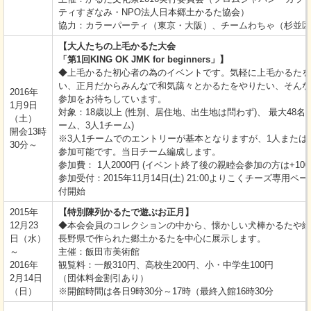
ティすぎなみ・NPO法人日本郷土かるた協会）
協力：カラーパーティ（東京・大阪）、チームわちゃ（杉並区
【大人たちの上毛かるた大会
「第1回KING OK JMK for beginners」】
◆上毛かるた初心者の為のイベントです。気軽に上毛かるたを
い、正月だからみんなで和気藹々とかるたをやりたい、そんな
2016年
参加をお待ちしています。
1月9日
対象：18歳以上 (性別、居住地、出生地は問わず)、 最大48名 (
（土）
ーム、3人1チーム)
開会13時
※3人1チームでのエントリーが基本となりますが、1人または
30分～
参加可能です。当日チーム編成します。
参加費： 1人2000円 (イベント終了後の親睦会参加の方は+100
参加受付：2015年11月14日(土) 21:00よりこくチーズ専用ペ
付開始
2015年
【特別陳列かるたで遊ぶお正月】
12月23
◆本会会員のコレクションの中から、懐かしい犬棒かるたや絵
日（水）
長野県で作られた郷土かるたを中心に展示します。
～
主催：飯田市美術館
2016年
観覧料：一般310円、高校生200円、小・中学生100円
2月14日
（団体料金割引あり）
（日）
※開館時間は各日9時30分～17時（最終入館16時30分