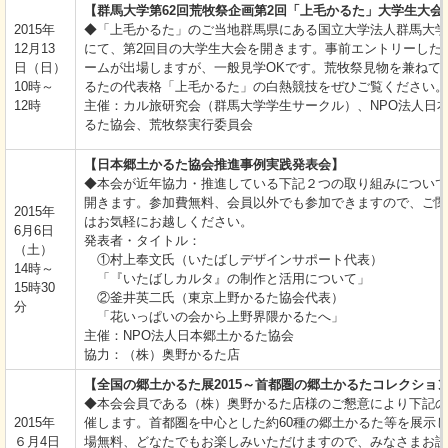
【群馬大学第62回荒牧祭企画第2回「上毛かるた」大学生大会
2015年
◆「上毛かるた」のご当地群馬県にある国立大学法人群馬大学
12月13
にて、第2回目の大学生大会を開きます。事前エントリーした
日（日）
ームが出場しますが、一般見学OKです。荒牧祭見物を兼ねて
10時～
るたの代表格「上毛かるた」の白熱競技をぜひご覧ください。
12時
主催：カル旅研究会（群馬大学学生サークル）、NPO法人日
るた協会、荒牧祭実行委員会
【日本郷土かるた協会推進事例実践発表会】
◆本会が近年協力・推進している下記２つの取り組みについて
開きます。参加費無料、会員以外でも参加できますので、ご関
2015年
はお気軽にお越しください。
6月6日
発表者・タイトル：
（土）
①村上奉文氏（いたばしデザインサポート代表）
14時～
「『いたばしカルタ』の制作と活用について」
15時30
②釜井英二氏（東京上野かるた協会代表）
分
「花いっぱいの会から上野界隈かるたへ」
主催：NPO法人日本郷土かるた協会
協力：（株）奥野かるた店
【全国の郷土かるた展2015～首都圏の郷土かるたコレクショ
◆本会会員である（株）奥野かるた店様のご懇意により下記の
2015年
催します。首都圏を中心とした約60種の郷土かるた等を展示
６月4日
場無料、どなたでもお楽しみいただけますので、みなさまお誘