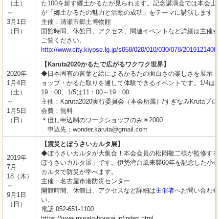
（土）
た100を超す郷土かるたが見られます。記念講演会では本会山
～
が「郷土かるたの魅力と活動の成功」をテーマに講演します
3月1日
主催：清瀬市郷土博物館
（日）
開館時間、休館日、アクセス、関連イベントなど詳細は主催者
ご覧ください。
http://www.city.kiyose.lg.jp/s058/020/010/030/078/2019121408
【Karuta2020かるたで広がるワクワク世界】
2020年
◆日本固有の言葉と絵によるかるたの面白さの楽しさを展示・
1月4日
ョップ・かるた取りを通して体験できるイベントです。1/4は14
（土）
19：00、1/5は11：00～19：00
～
主催：Karuta2020実行委員会（本会所属）/すぎなみKrutaプ
1月5日
会費：無料
（日）
＊但し申込制のワークショップのみ￥2000
申込先：wonder.karuta@gmail.com
【震災とぼうさいカルタ展】
◆ぼうさいカルタが大集合！本会会員の松岡敬二様が監修する
2019年
ぼうさいカルタ展」です。伊勢湾台風来襲60年を記念した小
7月
カルタで防災が学べます。
18（木）
主催：名古屋市港防災センター
～
開館時間、休館日、アクセスなど詳細は
主催者
へお問い合わせ
9月1日
い。
（日）
電話 052-651-1100
https://www.minato-bousai.jp/index.html