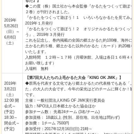
るた』】
◆この度（株）国土社から本会監修『かるたをつくって遊ぼう
２巻）が刊行されました。
『かるたをつくって遊ぼう！１ いろいろなかるたを見てみよ
2019年
2019年１月発行
5月26日
『かるたをつくって遊ぼう！２ オリジナルかるたをつくって
（日）～
う』、2019年３月発行
6月8日
これを記念し、巻内掲載の全国の郷土かるた約100種、海外に
（土）
土かるた約５種、郷土かるた以外のかるた（カード）約20種
いたします。
入館時間 １２時～１７時（月曜休館、入場は各日１６時４０
お願い致します）
入場料 無料
【第7回大人たちの上毛かるた大会「KING OK JMK」】
2019年
◆群馬を代表する文化であり郷土かるたの代表格でもある「上
3月2日
た」の大人の大会です。今年の栄光はどのチームに輝くか！観
（土）
です。
12:00 開
主催：一般社団法人KING OF JMK実行委員会
会式～
協力：NPO法人日本郷土かるた協会ほか
(予定)
参加チーム数： 先着24チーム (3名/チーム)
18:30～
参加資格： 18歳以上 (性別、居住地、出生地は問わず)
閉会式～
参加費： 1チーム 7500円
(予定)
参加受付：2017年12月16日(日) 21時～