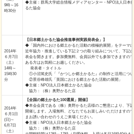
◆主催：群馬大学総合情報メディアセンター・NPO法人日
9時～16
るた協会
時30分
【日本郷土かるた協会推進事例実践発表会」】
◆「国内外における郷土かるた活動の積極的展開」をテーマに
2014年
近年協力・推進している下記２つの取り組みについて、下記の
６月7日
表会を開きます。参加費無料、会員以外でも参加できますので
（土）
ある方はお気軽にお越しください。
14時～
発表者・タイトル
15時30
①小沼篤史氏「『かつしか郷土かるた』の制作と活用につい
分
②景谷峰雄氏「英国における郷土かるた活動の展開」
◆主催：NPO法人日本郷土かるた協会
協力：（株）奥野かるた店
【全国の郷土かるた100選展」開催】
◆本会会員である（株）奥野かるた店様のご懇意により、下記
2014年
開催します。入場無料、どなたでもお楽しみいただけますので
６月1日
まお誘い合わせのうえご来場ください。
(日)～
◆主催：NPO法人日本郷土かるた協会
6月7日
協力：（株）奥野かるた店
（土）
※開館時間は12時～17時（月曜休館、入場は各日16時40分ま