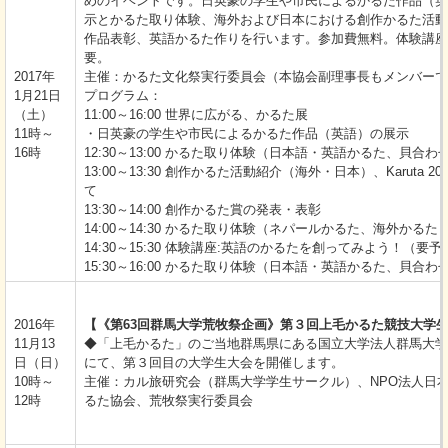
めのイベントです。日英豪の学生や市民によるかるた作品（英
示とかるた取り体験、海外および日本における創作かるた活動
作品表彰、英語かるた作りを行います。参加費無料。体験講座
要。
2017年
主催：かるた文化祭実行委員会（本協会副理事長もメンバーで
1月21日
プログラム：
（土）
11:00～16:00 世界に広がる、かるた展
11時～
・日英豪の学生や市民によるかるた作品（英語）の展示
16時
12:30～13:00 かるた取り体験（日本語・英語かるた、貝合わ
13:00～13:30 創作かるた活動紹介（海外・日本）、Karuta 20
て
13:30～14:00 創作かるた賞の発表・表彰
14:00～14:30 かるた取り体験（ネパールかるた、海外かるた
14:30～15:30 体験講座:英語のかるたを創ってみよう！（要予
15:30～16:00 かるた取り体験（日本語・英語かるた、貝合わ
2016年
【《第63回群馬大学荒牧祭企画》第３回上毛かるた競技大学
11月13
◆「上毛かるた」のご当地群馬県にある国立大学法人群馬大学
日（日）
にて、第３回目の大学生大会を開催します。
10時～
主催：カル旅研究会（群馬大学学生サークル）、NPO法人日
12時
るた協会、荒牧祭実行委員会