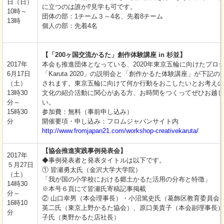
日（日）
に立つのは誰か⁉見学も可です。
10時～
団体の部：1チーム３～4名、先着8チーム
13時
個人の部：先着4名
【「200ヶ国交流かるた」創作体験講座 in 杉並】
2017年
本会も推進団体となっている、2020年東京五輪に向けたプロ
6月17日
「Karuta 2020」の説明会と「創作かるた体験講座」が下記の
（土）
されます。東京五輪に向けて何か行動をおこしたいとお考えの
13時30
文化の紹介活動に関心がある方、お時間をつくってぜひお越し
分～
い。
15時30
参加費：無料（事前申し込み）
分
開催要項・申し込み：フロムジャパンサイト内
http://www.fromjapan21.com/workshop-creativekaruta/
【協会推進実践事例発表会】
2017年
◆事例発表者と発表タイトルは以下です。
５月27日
① 皆瀬勇太氏（金沢大学大学院）
（土）
「我が国の小学校における郷土かるた活用の分布と特徴」
14時30
※本号６頁にて皆瀬氏寄稿記事掲載
分～
② 山口幸男（本会理事長）・小沼篤史氏（葛飾区教育委員会
16時10
英二氏（東京上野かるた協会）、原口美貴子（本会副理事長）
分
子氏（奥野かるた店社長）