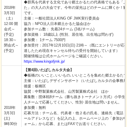
◆群馬を代表する文化であり郷土かるたの代表格でもある「上
2018年
た」の大人の大会です。今年の栄光はどのチームに輝くか！観
3月3日
です。
（土）
主催：一般社団法人KING OF JMK実行委員会
12:00 開
協力：NPO法人日本郷土かるた協会ほか
会式～
参加チーム数： 先着24チーム (3名/チーム)
(予定)
参加資格： 18歳以上 (性別、居住地、出生地は問わず)
18:30～
参加費： 1チーム 7500円
閉会式～
参加受付：2017年12月10日(日) 21時～（既にエントリーが
(予定)
達したため現在キャンセル待ちの受付を開始しています）
開催情報は公式ホームページをご確認ください。
https://www.kingofjmk.jp/
【第4回いたばしカルタ大会】
◆板橋のいいこと､いいもの､いいところを集めた郷土かるた
主催：いたばしデザインサポート（いたばしカルタの会事務局
後援：板橋区
協賛：中野製菓株式会社、山芳製菓株式会社 ほか
募集数：団体戦8チーム（勝ち抜きトーナメント方式）小学生
人チームで応募してください。性別･居住地は問いません。
2018年
参加費：無料
3月3日
応募方法：チーム名、代表者・他２名の氏名、連絡先（電話・
(土)
ールアドレスなど）を記入の上、ホームページ上の「参加お申
9時30分
ォーム」から応募、またはFAXでお送りください。