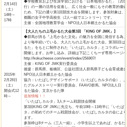
◆学校教育および生涯学習における「日本地理かるた」（201
2月14日
行）の一層の活用を促進し、広く社会一般にもその教育的価値
（土）
ため、下記の通り第1回競技大会を開催します。参加対象は、
14時～
都圏の女子中学高校生（2人一組でエントリー）です。
17時
主催：全国地理教育学会・NPO法人日本郷土かるた協会
【大人たちの上毛かるた大会第3回 「KING OF JMK」】
◆群馬が誇る『上毛かるた文化』の魅力を全国に発信する為、2
より毎年続いている、大人たちの上毛かるた大会。第3回目は
るた」をもとに制作された「いたばしカルタ」とコラボレーシ
開催します。お申し込み、詳細は下記こくちーず専用ページへ
http://kokucheese.com/event/index/256907/
主催：KING OF JMK実行委員会
後援：群馬県、板橋区、公益社団法人群馬県子ども会育成連合
2015年
NPO法人日本郷土かるた協会
2月28日
協力：いたばしデザインサポート（いたばしカルタの会）、上
（土）
たグルメストーリー実行委員会、FAAVO群馬、NPO法人日 
開会式12
るた協会、文京かるた隊
時～
追加情報！！
「いたばしカルタ」3人チーム戦競技会開催
第3回KING OF JMKに先立ち、午前10時～11時半に「いたば
タ」の初めてのチーム戦競技会が、いたばしカルタの会により
ます。
参加枠は8チーム（三人一組）。小学生以上であれば、かるた