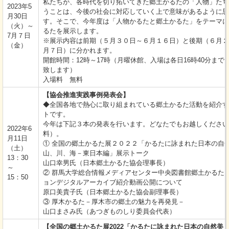
私たちが、各時代を切り拓いてきた郷土かるたの「人物」たち
2023年5
うことは、今後の社会に対応していく上で意味があるように思
月30日
す。そこで、今年度は「人物かるたと郷土かるた」をテーマに
（火）～
るたを展示します。
7月７日
※展示内容は前期（５月３０日～６月１６日）と後期（６月２
（金）
月７日）に分かれます。
開館時間：12時～17時（月曜休館、入場は各日16時40分まで
致します）
入場料 無料
【協会推進実践事例発表会】
◆全国各地で熱心に取り組まれている郷土かるた活動を紹介す
トです。
今年は下記３本の発表を行います。どなたでもお越しください
2022年6
料）。
月11日
① 全国の郷土かるた展２０２２「かるたに詠まれた日本の自
（土）
山、川、海－東日本編」展示トーク
13：30
山口幸男氏（日本郷土かるた協会理事長）
～
② 群馬大学総合情報メディアセンター中央図書館郷土かるた
15：50
ョンデジタルアーカイブ紹介動画公開について
原口美貴子氏（日本郷土かるた協会副理事長）
③ 厚木かるた－厚木市の郷土の魅力を再発見－
山口まさみ氏（あつぎものしり委員会代表）
【全国の郷土かるた展2022「かるたに詠まれた日本の自然美