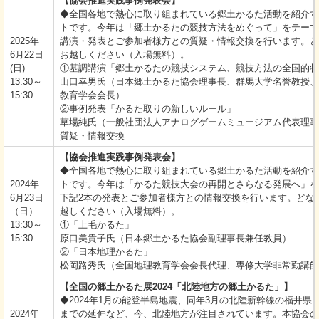
【協会推進実践事例発表会】
◆全国各地で熱心に取り組まれている郷土かるた活動を紹介す
トです。今年は「郷土かるたの競技方法をめぐって」をテーマ
2025年
講演・発表とご参加者様方との質疑・情報交換を行います。ど
6月22日
お越しください（入場無料）。
(日)
①基調講演「郷土かるたの競技システム、競技方法の全国的状
13:30～
山口幸男氏（日本郷土かるた協会理事長、群馬大学名誉教授、
15:30
教育学会会長）
②事例発表「かるた取りの新しいルール」
草場純氏（一般社団法人アナログゲームミュージアム代表理事
質疑・情報交換
【協会推進実践事例発表会】
◆全国各地で熱心に取り組まれている郷土かるた活動を紹介す
2024年
トです。今年は「かるた競技大会の再開とさらなる発展へ」を
6月23日
下記2本の発表とご参加者様方との情報交換を行います。どな
（日）
越しください（入場無料）。
13:30～
①「上毛かるた」
15:30
原口美貴子氏（日本郷土かるた協会副理事長兼任教員）
②「日本地理かるた」
松岡路秀氏（全国地理教育学会会長代理、専修大学非常勤講師
【全国の郷土かるた展2024「北陸地方の郷土かるた」】
◆2024年1月の能登半島地震、同年3月の北陸新幹線の福井県
2024年
までの延伸など、今、北陸地方が注目されています。本協会の