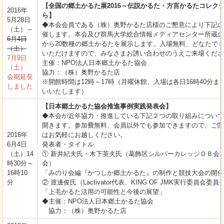
【全国の郷土かるた展2016～伝説かるた・方言かるたコレク
2016年
ら】
5月28日
◆本会会員である（株）奥野かるた店様のご懇意により下記の
（土）～
催します。本会及び群馬大学総合情報メディアセンター所蔵の
6月4日
から20数種の郷土かるたを展示します。入場無料、どなたで
（土）
いただけますので、みなさまお誘い合わせのうえご来場くださ
7月9日
主催：NPO法人日本郷土かるた協会
（土）
協力：（株）奥野かるた店
会期延長
※開館時間は12時～17時（月曜休館、入場は各日16時40分ま
しました
いいたします）
【日本郷土かるた協会推進事例実践発表会】
◆本会が近年協力・推進している下記２つの取り組みについて
開きます。参加費無料、会員以外でも参加できますので、ご関
2016年
はお気軽にお越しください。
6月4日
発表者・タイトル
（土）14
① 新井紀夫氏・木下英夫氏（葛飾区シルバーカレッジＯＢ会
時30分～
会）
16時10
「みのり会編『かつしか郷土かるた』の制作と競技大会の開催
分
② 渡邊俊氏（Lactivator代表、KING OF JMK実行委員会委員
「上毛かるた活用の可能性と今後の展望」
◆主催：NPO法人日本郷土かるた協会
協力：（株）奥野かるた店