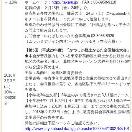
～ 12時
ホームページ：
http://itakaru.jp/
FAX：03-3958-9118
応募締切：２月23日（金）24時まで。
※応募者多数の場合は、抽選の上、24日（土）にFacebookペ
加チーム名を発表し、またメールにて連絡します。
※組み合わせ等は当日会場にて発表。1回戦はなるべく年令の
ム同士で組み合わせます。
お問合せ：いたばしカルタの会事務局 03-3956-8926
（ムラカミデザイン内 むらかみ ともゆき（本会会員））
【第5回（平成29年度）「かつしか郷土かるた全区競技大会」
◆本会が普及協力している東京都葛飾区の郷土かるた競技大会
地区の代表者が集い、葛飾区チャンピオンの称号を賭けた競技
がら交流を深めます。
主催：葛飾区、葛飾区教育委員会
2018年
出場資格：各青少年育成地区委員会主催の競技大会で選出され
3月3日
または、会長推薦の選手で、各地区以下の部の1チームずつが
(土)
を得る。
10時～
【小学校3年生の部】3年生のみで構成された3人1組のチーム
12時30
【小学校4年生以上の部】4～6年生で構成された3人1組のチー
分
参加申し込み：2018年１月26日（金）までに大会参加の意思
し、2018年２月23日（金）までに教育委員会事務局生涯学習
出場選手の報告をする。
開催の詳細は下記ページをご確認ください。
http://www.city.katsushika.lg.jp/kurashi/1000058/1002752/101