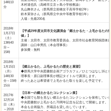
14時10
木村達也氏（高崎市立京ヶ島小学校教諭）
分
丸山舞衣さん（群馬県立前橋女子高等学校2年）
鈴木茉弥さん（群馬県立中央中等教育学校1年）
入場：先着200名
2018年
【平成29年度太田市文化講演会「郷土かるた・上毛かるたの
1月27日
値」】
（土）
主催：太田市、太田市教育委員会、太田市社会教育関係団体連
13時40
講師：山口幸男氏（本会理事長）
分～
参加費：無料
15時
2018年
1月15日
【郷土かるた、上毛かるたの歴史と展望】
（月）
◆群馬大学中央図書館企画アゴラカフェ／ひとつはなし16と
14時30
理事長・原口副理事長が標記タイトルで講演します。
分～15時
終ったあとは希望者で上毛かるた取りを楽しむ予定です。
15分
【日本一の郷土かるたコレクション展】
2017年
◆全国でも類を見ない郷土かるたコレクションを保有している
12月14
中央図書館が上毛かるた70周年記念を記念して開催します。
日（木）
本会も企画協力、所蔵品を貸し出しています。
～2018