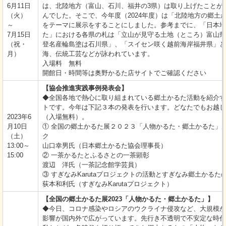
6月11日
は、北陸地方（富山、石川、福井の3県）は取り上げたことが
（火）
んでした。そこで、今年度（2024年度）は「北陸地方の郷土
～
をテーマに展示をすることにしました。参考までに、「日本地
7月15日
た」における各県の札は「立山が見守る土地（ところ）富山県
（祝・
登名産輪島塗は石川県」、「スイセン咲く越前海岸福井県」と
月）
海、伝統工芸などが詠われています。
入場料 無料
開館日・時間等は奥野かるた店サイトでご確認ください
【協会推進実践事例発表会】
◆全国各地で熱心に取り組まれている郷土かるた活動を紹介す
トです。今年は下記３本の発表を行います。どなたでもお越し
2023年6
（入場無料）。
月10日
① 全国の郷土かるた展２０２３「人物かるた・郷土かるた」
（土）
ク
13:00～
山口幸男氏（日本郷土かるた協会理事長）
15:00
② 一茶かるたとふるさとの一茶顕彰
渡辺 洋氏（一茶記念館学芸員）
③ すぎなみKarutaプロジェクトの活動とすぎなみ郷土かるた
荻本和利氏（すぎなみKarutaプロジェクト）
【全国の郷土かるた展2023「人物かるた・郷土かるた」】
◆今日、コロナ感染やロシアのウクライナ侵攻など、大規模か
影響が国内外で広がっています。先行き不透明で不安定な時代