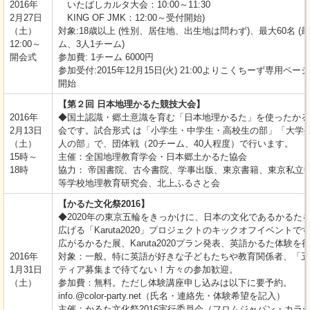
2016年
いたばしカルタ大会：10:00～11:30
2月27日
KING OF JMK：12:00～受付開始)
（土）
対象:18歳以上 (性別、居住地、出生地は問わず)、最大60名 (最
12:00～
ム、3人1チーム)
開会式
参加費: 1チーム 6000円
参加受付:2015年12月15日(火) 21:00よりこくちーず専用ペ
開始
【第２回 日本地理かるた競技大会】
2016年
◆国土認識・郷土意識を育む「日本地理かるた」を使ったかる
2月13日
会です。試合形式 は「小学生・中学生・高校生の部」「大学
（土）
人の部」で、団体戦（20チーム、40人程度）で行います。
15時～
主催：全国地理教育学会・日本郷土かるた協会
18時
協力： 帝国書院、古今書院、学事出版、東京書籍、東京私
等学校地理教育研究会、北上ふるさと会
【かるた文化祭2016】
◆2020年の東京五輪をきっかけに、日本の文化であるかるた
広げる「Karuta2020」プロジェクトのキックオフイベントで
広がるかるた展、Karuta2020プラン発表、英語かるた体験を
2016年
対象：一般。特に英語が好きな子どもたちや教育関係者、「五
1月31日
ティア募集まで待てない！方々の参加歓迎。
（土）
参加費：無料。ただし体験講座申し込みは以下に要予約。
info.@color-party.net（氏名・連絡先・体験希望を記入）
主催：かるた文化祭2016実行委員会（フロムジャパン・カラ