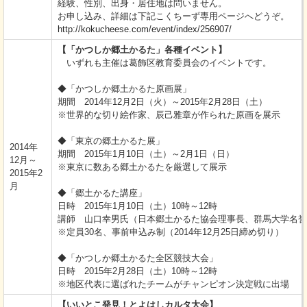
経験、性別、出身・居住地は問いません。
お申し込み、詳細は下記こくちーず専用ページへどうぞ。
http://kokucheese.com/event/index/256907/
【「かつしか郷土かるた」各種イベント】
いずれも主催は葛飾区教育委員会のイベントです。
◆「かつしか郷土かるた原画展」
期間 2014年12月2日（火）～2015年2月28日（土）
※世界的な切り絵作家、辰己雅章が作られた原画を展示
◆「東京の郷土かるた展」
2014年
期間 2015年1月10日（土）～2月1日（日）
12月～
※東京に数ある郷土かるたを厳選して展示
2015年2
月
◆「郷土かるた講座」
日時 2015年1月10日（土）10時～12時
講師 山口幸男氏（日本郷土かるた協会理事長、群馬大学名誉
※定員30名、事前申込み制（2014年12月25日締め切り）
◆「かつしか郷土かるた全区競技大会」
日時 2015年2月28日（土）10時～12時
※地区代表に選ばれたチームがチャンピオン決定戦に出場
【いいとこ発見！とよはしカルタ大会】