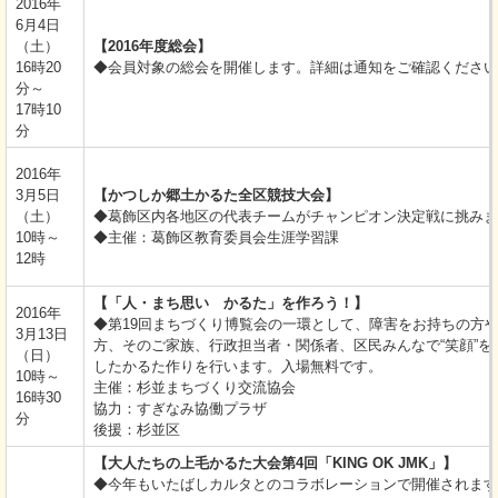
2016年
6月4日
（土）
【2016年度総会】
16時20
◆会員対象の総会を開催します。詳細は通知をご確認ください
分～
17時10
分
2016年
3月5日
【かつしか郷土かるた全区競技大会】
（土）
◆葛飾区内各地区の代表チームがチャンピオン決定戦に挑みま
10時～
◆主催：葛飾区教育委員会生涯学習課
12時
【「人・
まち思い かるた」を作ろう！】
2016年
◆第19回まちづくり博覧会の一環として、障害をお持ちの方
3月13日
方、そのご家族、行政担当者・関係者、区民みんなで“笑顔”を
（日）
したかるた作りを行います。入場無料です。
10時～
主催：杉並まちづくり交流協会
16時30
協力：すぎなみ協働プラザ
分
後援：杉並区
【大人たちの上毛かるた大会第4回「KING OK JMK」】
◆今年もいたばしカルタとのコラボレーションで開催されます