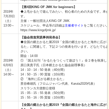
【第4回KING OF JMK for beginners】
2019年
◆上毛かるたで遊んでみたい、初心者のための大会です。本会
7月20日
す。
（土）
主催：一般社団法人KING OF JMK
13:00～
スケジュール、申込等の詳細は
主催者サイト
をご覧ください。
https://www.kingofjmk.jp/
【協会推進実践事例発表会】
◆全国の郷土かるた展2019「全国の郷土かるたと海外に広が
るた」に関連して、下記２つの発表を行います。どなたでもお
さい。
開会：14:00
2019年
① 「国土社刊『かるたをつくって遊ぼう！』全２巻を執筆し
6月8日
原口美貴子氏（日本郷土かるた協会副理事長）
（土）
14：10 - 14：50 発表（40分間）
14:00～
14：50 - 15：00 質疑（10分間）
② 「海外に広がる郷土かるた」
景谷峰雄氏（フロムジャパン代表、Karuta2020代表）
スリランカ大使館公使様
15：05 - 15：55 発表（50分間）
15：55 - 16：05 質疑（10分間）
【全国の郷土かるた展2019『全国の郷土かるたと海外に広が