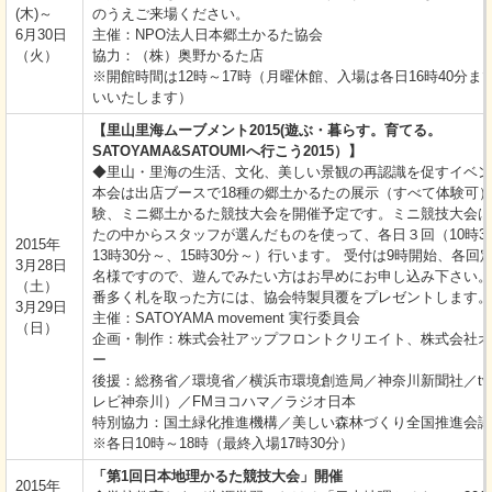
(木)～
のうえご来場ください。
6月30日
主催：NPO法人日本郷土かるた協会
（火）
協力：（株）奥野かるた店
※開館時間は12時～17時（月曜休館、入場は各日16時40分ま
いいたします）
【里山里海ムーブメント2015(遊ぶ・暮らす。育てる。
SATOYAMA&SATOUMIへ行こう2015）】
◆里山・里海の生活、文化、美しい景観の再認識を促すイベン
本会は出店ブースで18種の郷土かるたの展示（すべて体験可
験、ミニ郷土かるた競技大会を開催予定です。ミニ競技大会は
たの中からスタッフが選んだものを使って、各日３回（10時3
2015年
13時30分～、15時30分～）行います。 受付は9時開始、各回
3月28日
名様ですので、遊んでみたい方はお早めにお申し込み下さい。
（土）
番多く札を取った方には、協会特製貝覆をプレゼントします。
3月29日
主催：SATOYAMA movement 実行委員会
（日）
企画・制作：株式会社アップフロントクリエイト、株式会社オ
ー
後援：総務省／環境省／横浜市環境創造局／神奈川新聞社／t
レビ神奈川）／FMヨコハマ／ラジオ日本
特別協力：国土緑化推進機構／美しい森林づくり全国推進会議
※各日10時～18時（最終入場17時30分）
「第1回日本地理かるた競技大会」開催
2015年