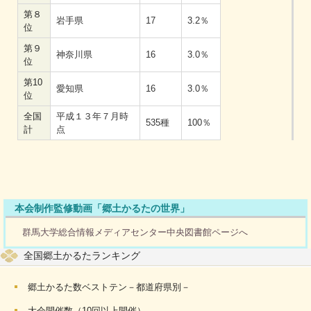
第８
岩手県
17
3.2％
位
第９
神奈川県
16
3.0％
位
第10
愛知県
16
3.0％
位
全国
平成１３年７月時
535種
100％
計
点
本会制作監修動画「郷土かるたの世界」
群馬大学総合情報メディアセンター中央図書館ページへ
全国郷土かるたランキング
郷土かるた数ベストテン－都道府県別－
大会開催数（10回以上開催）