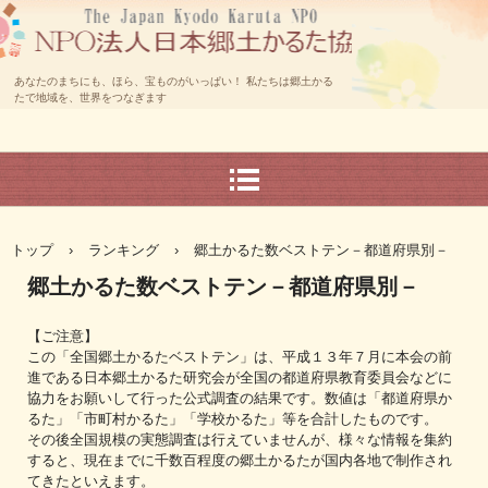
あなたのまちにも、ほら、宝ものがいっぱい！ 私たちは郷土かる
たで地域を、世界をつなぎます
トップ
›
ランキング
›
郷土かるた数ベストテン－都道府県別－
郷土かるた数ベストテン－都道府県別－
【ご注意】
この「全国郷土かるたベストテン」は、平成１３年７月に本会の前
進である日本郷土かるた研究会が全国の都道府県教育委員会などに
協力をお願いして行った公式調査の結果です。数値は「都道府県か
るた」「市町村かるた」「学校かるた」等を合計したものです。
その後全国規模の実態調査は行えていませんが、様々な情報を集約
すると、現在までに千数百程度の郷土かるたが国内各地で制作され
てきたといえます。