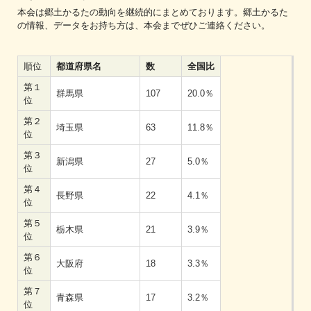
本会は郷土かるたの動向を継続的にまとめております。郷土かるた
の情報、データをお持ち方は、本会までぜひご連絡ください。
順位
都道府県名
数
全国比
第１
群馬県
107
20.0％
位
第２
埼玉県
63
11.8％
位
第３
新潟県
27
5.0％
位
第４
長野県
22
4.1％
位
第５
栃木県
21
3.9％
位
第６
大阪府
18
3.3％
位
第７
青森県
17
3.2％
位