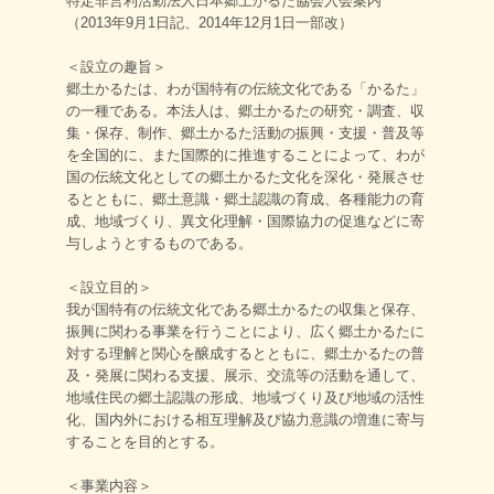
特定非営利活動法人日本郷土かるた協会入会案内
（2013年9月1日記、2014年12月1日一部改）
＜設立の趣旨＞
郷土かるたは、わが国特有の伝統文化である「かるた」
の一種である。本法人は、郷土かるたの研究・調査、収
集・保存、制作、郷土かるた活動の振興・支援・普及等
を全国的に、また国際的に推進することによって、わが
国の伝統文化としての郷土かるた文化を深化・発展させ
るとともに、郷土意識・郷土認識の育成、各種能力の育
成、地域づくり、異文化理解・国際協力の促進などに寄
与しようとするものである。
＜設立目的＞
我が国特有の伝統文化である郷土かるたの収集と保存、
振興に関わる事業を行うことにより、広く郷土かるたに
対する理解と関心を醸成するとともに、郷土かるたの普
及・発展に関わる支援、展示、交流等の活動を通して、
地域住民の郷土認識の形成、地域づくり及び地域の活性
化、国内外における相互理解及び協力意識の増進に寄与
することを目的とする。
＜事業内容＞