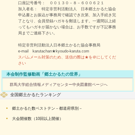
口座記号番号： ００１３０－８－６００６２１
加入者名： 特定非営利活動法人 日本郷土かるた協会
申込書とお振込が事務局で確認でき次第、加入手続き完
了となり、会員登録ハガキを郵送します。一週間以上経
ってもハガキが届かない場合は、お手数ですが下記事務
局までご連絡下さい。
特定非営利活動法人日本郷土かるた協会事務局
e-mail karutachan★kyoudo-karuta.com
スパムメール対策のため、送信の際は★を＠にしてくだ
さい
本会制作監修動画「郷土かるたの世界」
群馬大学総合情報メディアセンター中央図書館ページへ
全国郷土かるたランキング
郷土かるた数ベストテン－都道府県別－
大会開催数（10回以上開催）