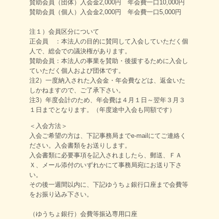
賛助会員（団体）入会金2,000円 年会費一口10,000円
賛助会員（個人）入会金2,000円 年会費一口5,000円
注１）会員区分について
正会員 ：本法人の目的に賛同して入会していただく個
人で、総会での議決権があります。
賛助会員：本法人の事業を賛助・後援するために入会し
ていただく個人および団体です。
注2）一度納入された入会金・年会費などは、返金いた
しかねますので、ご了承下さい。
注3）年度会計のため、年会費は４月１日～翌年３月３
１日までとなります。（年度途中入会も同額です）
＜入会方法＞
入会ご希望の方は、下記事務局までe-mailにてご連絡く
ださい。入会書類をお送りします。
入会書類に必要事項を記入されましたら、郵送、ＦＡ
Ｘ、メール添付のいずれかにて事務局宛にお送り下さ
い。
その後一週間以内に、下記ゆうちょ銀行口座まで会費等
をお振り込み下さい。
（ゆうちょ銀行）会費等振込専用口座