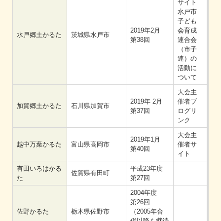
サイト
水戸市
子ども
2019年2月
会育成
水戸郷土かるた
茨城県水戸市
第38回
連合会
（市子
連）の
活動に
ついて
大会主
2019年 2月
催者ブ
加賀郷土かるた
石川県加賀市
第37回
ログリ
ンク
大会主
2019年1月
越中万葉かるた
富山県高岡市
催者サ
第40回
イト
有田いろはかる
平成23年度
佐賀県有田町
た
第27回
2004年度
第26回
佐野かるた
栃木県佐野市
（2005年合
併以降も継続