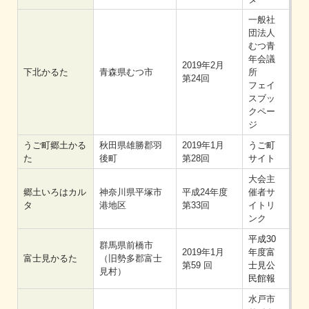
一般社
団法人
むつ青
年会議
2019年2月
下北かるた
青森県むつ市
所
第24回
フェイ
スブッ
クペー
ジ
うご町郷土かる
秋田県雄勝郡羽
2019年1月
うご町
た
後町
第28回
サイト
大会主
郷土いろはカル
神奈川県平塚市
平成24年度
催者サ
タ
港地区
第33回
イトリ
ンク
平成30
群馬県前橋市
2019年1月
年度富
富士見かるた
（旧勢多郡富士
第59 回
士見公
見村）
民館報
水戸市