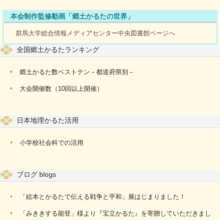
本会制作監修動画「郷土かるたの世界」
群馬大学総合情報メディアセンター中央図書館ページへ
全国郷土かるたランキング
郷土かるた数ベストテン－都道府県別－
大会開催数（10回以上開催）
日本地理かるた活用
小学校社会科での活用
ブログ blogs
「絵本とかるたで伝える戦争と平和」展はじまりました！
「みききする能登」様より『宝立かるた』を寄贈していただきまし