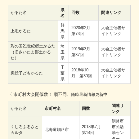
県
かるた名
回数
関連リンク
名
群
2020年2月
大会主催者サ
上毛かるた
馬
第73回
イトリンク
県
彩の国21世紀郷土かるた
埼
2019年3月
大会主催者サ
（旧さいたま郷土かる
玉
第37回
イトリンク
た）
県
千
2018年10
大会主催者サ
房総子どもかるた
葉
月 第30回
イトリンク
県
〈 市町村大会開催数 〉順不同、
随時最新情報更新中
関連リ
かるた名
市町村名
回数
ンク
釧路市
くしろふるさと
2018年7月
市民活
北海道釧路市
カルタ
第14回
動セン
ター