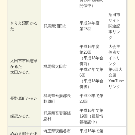
開催中）
沼田市
サイト
きりえ沼田かる
平成24年度
群馬県沼田市
関連記
た
第25回
事リン
ク
平成16年度
大会主
第23回
催者サ
（平成18年合
イトリ
太田市市民憲章
併前）
ンク
かるた
群馬県太田市
平成24年で第
第6回大
太田かるた
6回
会風
（平成18年合
YouTube
併後）
リンク
群馬県吾妻郡長
平成23年で第
長野原町かるた
野原町
23回
平成16年で第
群馬県吾妻郡嬬
嬬恋かるた
19回（最新情
恋村
報確認中）
埼玉県現熊谷市
平成16年で第
めぬま郷土かる