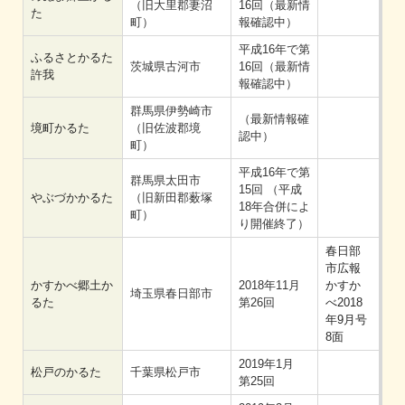
（旧大里郡妻沼
16回（最新情
た
町）
報確認中）
平成16年で第
ふるさとかるた
茨城県古河市
16回（最新情
許我
報確認中）
群馬県伊勢崎市
（最新情報確
境町かるた
（旧佐波郡境
認中）
町）
平成16年で第
群馬県太田市
15回 （平成
やぶづかかるた
（旧新田郡薮塚
18年合併によ
町）
り開催終了）
春日部
市広報
かすかべ郷土か
2018年11月
かすか
埼玉県春日部市
るた
第26回
べ2018
年9月号
8面
2019年1月
松戸のかるた
千葉県松戸市
第25回