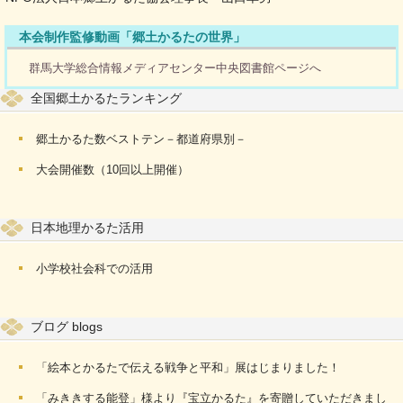
本会制作監修動画「郷土かるたの世界」
群馬大学総合情報メディアセンター中央図書館ページへ
全国郷土かるたランキング
郷土かるた数ベストテン－都道府県別－
大会開催数（10回以上開催）
日本地理かるた活用
小学校社会科での活用
ブログ blogs
「絵本とかるたで伝える戦争と平和」展はじまりました！
「みききする能登」様より『宝立かるた』を寄贈していただきまし