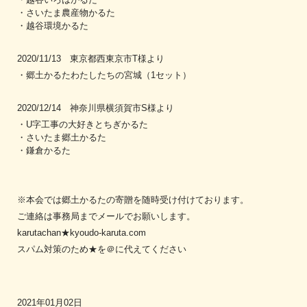
・さいたま農産物かるた
・越谷環境かるた
2020/11/13 東京都西東京市T様より
・郷土かるたわたしたちの宮城（1セット）
2020/12/14 神奈川県横須賀市S様より
・U字工事の大好きとちぎかるた
・さいたま郷土かるた
・鎌倉かるた
※本会では郷土かるたの寄贈を随時受け付けております。
ご連絡は事務局までメールでお願いします。
karutachan★kyoudo-karuta.com
スパム対策のため★を＠に代えてください
2021年01月02日