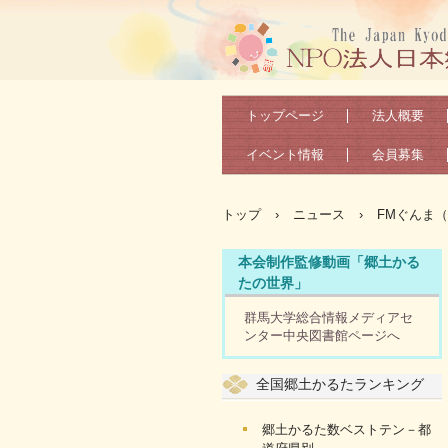
トップページ
法人概要
イベント情報
会員募集
トップ
›
ニュース
›
FMぐんま（
本会制作監修動画「郷土かる
たの世界」
群馬大学総合情報メディアセ
ンター中央図書館ページへ
全国郷土かるたランキング
郷土かるた数ベストテン－都