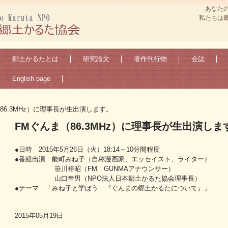
あなた
私たちは
郷土かるたとは
研究論文
著作刊行物
会誌
English page
86.3MHz）に理事長が生出演します。
FMぐんま（86.3MHz）に理事長が生出演しま
●日時 2015年5月26日（火）18:14～10分間程度
●番組出演 能町みね子（自称漫画家、エッセイスト、ライター）
笹川裕昭（FM GUNMAアナウンサー）
山口幸男（NPO法人日本郷土かるた協会理事長）
●テーマ 「みね子と学ぼう 『ぐんまの郷土かるたについて』」
2015年05月19日