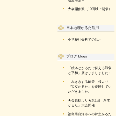
道府県別－
大会開催数（10回以上開催）
日本地理かるた活用
小学校社会科での活用
ブログ blogs
「絵本とかるたで伝える戦争
と平和」展はじまりました！
「みききする能登」様より
『宝立かるた』を寄贈してい
ただきました。
★会員様より★第1回「厚木
かるた」大会開催
福島県白河市への郷土かるた