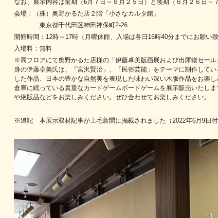
なお、展示内容は前期（6月７日～６月２５日）と後期（６月２６日～
会場：（株）奥野かるた店２階「小さなカルタ館」
東京都千代田区神田神保町2-26
開館時間：12時～17時（月曜休館、入場は各日16時40分までにお願い
入場料：無料
※同フロアにて奥野かるた店様の「伊藤卓美版画展および出庫物セール
身の伊藤卓美氏は、「宮沢賢治」、「民俗芸能」をテーマに制作してい
した作品、日本の豊かな自然美を表現した味わい深い木版作品をお楽し
倉庫に眠っている貴重なカードゲームボードゲームを展示販売いたしま
や絶版品などをお楽しみください。ぜひ合わせてお楽しみください。
※追記 本展示取材記事が上毛新聞に掲載されました（2022年6月9日