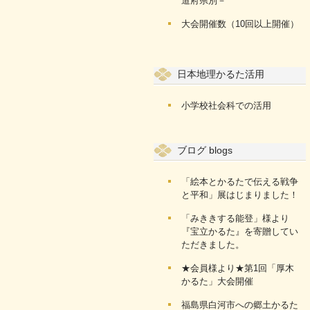
道府県別－
大会開催数（10回以上開催）
日本地理かるた活用
小学校社会科での活用
ブログ blogs
「絵本とかるたで伝える戦争
と平和」展はじまりました！
「みききする能登」様より
『宝立かるた』を寄贈してい
ただきました。
★会員様より★第1回「厚木
かるた」大会開催
福島県白河市への郷土かるた