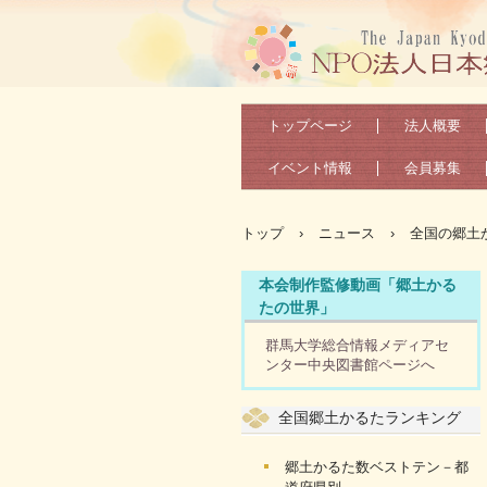
トップページ
法人概要
イベント情報
会員募集
トップ
›
ニュース
›
全国の郷土か
本会制作監修動画「郷土かる
たの世界」
群馬大学総合情報メディアセ
ンター中央図書館ページへ
全国郷土かるたランキング
郷土かるた数ベストテン－都