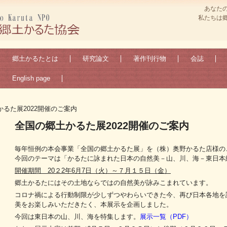
あなた
私たちは
郷土かるたとは
研究論文
著作刊行物
会誌
English page
るた展2022開催のご案内
全国の郷土かるた展2022開催のご案内
毎年恒例の本会事業「全国の郷土かるた展」を（株）奥野かるた店様の
今回のテーマは「かるたに詠まれた日本の自然美－山、川、海－東日本
開催期間 20２2年6月7日（火）～７月１５日（金）
郷土かるたにはその土地ならではの自然美が詠みこまれています。
コロナ禍による行動制限が少しずつやわらいできた今、再び日本各地を
美をお楽しみいただきたく、本展示を企画しました。
今回は東日本の山、川、海を特集します。
展示一覧（PDF）