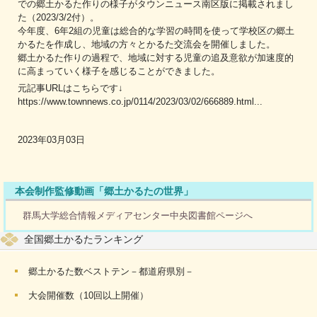
での郷土かるた作りの様子がタウンニュース南区版に掲載されまし
た（2023/3/2付）。
今年度、6年2組の児童は総合的な学習の時間を使って学校区の郷土
かるたを作成し、地域の方々とかるた交流会を開催しました。
郷土かるた作りの過程で、地域に対する児童の追及意欲が加速度的
に高まっていく様子を感じることができました。
元記事URLはこちらです↓
https://www.townnews.co.jp/0114/2023/03/02/666889.html...
2023年03月03日
本会制作監修動画「郷土かるたの世界」
群馬大学総合情報メディアセンター中央図書館ページへ
全国郷土かるたランキング
郷土かるた数ベストテン－都道府県別－
大会開催数（10回以上開催）