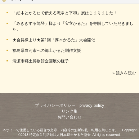
「絵本とかるたで伝える戦争と平和」展はじまりました！
「みききする能登」様より『宝立かるた』を寄贈していただきまし
た。
★会員様より★第1回「厚木かるた」大会開催
福島県白河市への郷土かるた制作支援
清瀬市郷土博物館企画展の様子
» 続きを読む
プライバシーポリシー privacy policy
リンク集
お問い合わせ
本サイトで使用している画像や文章、内容等の無断転載・転用を禁じます。 Copyright
©2013 特定非営利活動法人日本郷土かるた協会, All rights reserved.