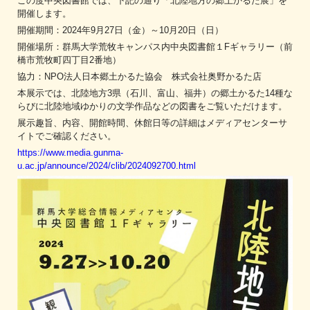
この度中央図書館では、下記の通り「北陸地方の郷土かるた展」を
開催します。
開催期間：2024年9月27日（金）～10月20日（日）
開催場所：群馬大学荒牧キャンパス内中央図書館１Fギャラリー（前
橋市荒牧町四丁目2番地）
協力：NPO法人日本郷土かるた協会 株式会社奥野かるた店
本展⽰では、北陸地⽅3県（⽯川、富山、福井）の郷⼟かるた14種な
らびに北陸地域ゆかりの文学作品などの図書をご覧いただけます。
展示趣旨、内容、開館時間、休館日等の詳細はメディアセンターサ
イトでご確認ください。
https://www.media.gunma-
u.ac.jp/announce/2024/clib/2024092700.html