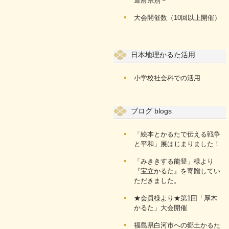
道府県別－
大会開催数（10回以上開催）
日本地理かるた活用
小学校社会科での活用
ブログ blogs
「絵本とかるたで伝える戦争
と平和」展はじまりました！
「みききする能登」様より
『宝立かるた』を寄贈してい
ただきました。
★会員様より★第1回「厚木
かるた」大会開催
福島県白河市への郷土かるた