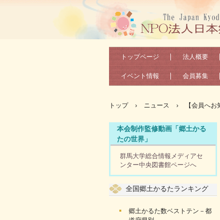
トップページ
法人概要
イベント情報
会員募集
トップ
›
ニュース
›
【会員へお知
本会制作監修動画「郷土かる
たの世界」
群馬大学総合情報メディアセ
ンター中央図書館ページへ
全国郷土かるたランキング
郷土かるた数ベストテン－都