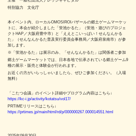
主催 一般社団法人ナレッジキャピタル
特別協力 文化庁
本イベント内、ローカルOMOSIROIバザールの郷土ゲームマーケッ
トに、本会が紹介しました「蛍池かるた」（蛍池・遊びのプロジェ
クトHAP／大阪府豊中市）と「ええとこいっぱい！せんなんかる
た」（せんなんかるた普及実行委員会事務局／大阪府泉南市）が参
加します。
※「蛍池かるた」は展示のみ、「せんなんかるた」は関係者ご参加
郷土ゲームマーケットでは、日本各地で伝承されている郷土ゲーム9
種の展示・販売と体験会が行われます。
お近くの方がいらっしゃいましたら、ぜひご参加ください。（入場
無料）
「こたつ会議」のイベント詳細やプログラム内容はこちら↓
https://kc-i.jp/activity/kotatsu/vol17/
PRTIMEリリースはこちら↓
https://prtimes.jp/main/html/rd/p/000000267.000014551.html
2025年09月30日