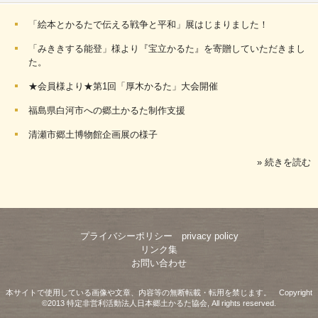
「絵本とかるたで伝える戦争と平和」展はじまりました！
「みききする能登」様より『宝立かるた』を寄贈していただきまし
た。
★会員様より★第1回「厚木かるた」大会開催
福島県白河市への郷土かるた制作支援
清瀬市郷土博物館企画展の様子
» 続きを読む
プライバシーポリシー privacy policy
リンク集
お問い合わせ
本サイトで使用している画像や文章、内容等の無断転載・転用を禁じます。 Copyright
©2013 特定非営利活動法人日本郷土かるた協会, All rights reserved.