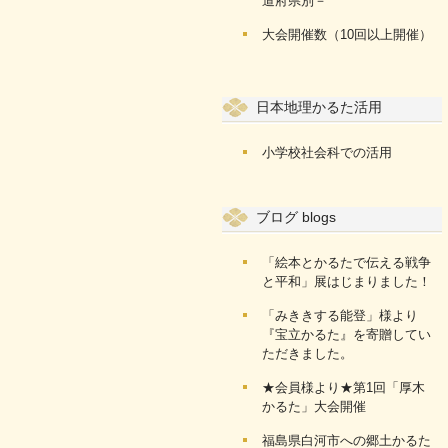
道府県別－
大会開催数（10回以上開催）
日本地理かるた活用
小学校社会科での活用
ブログ blogs
「絵本とかるたで伝える戦争
と平和」展はじまりました！
「みききする能登」様より
『宝立かるた』を寄贈してい
ただきました。
★会員様より★第1回「厚木
かるた」大会開催
福島県白河市への郷土かるた