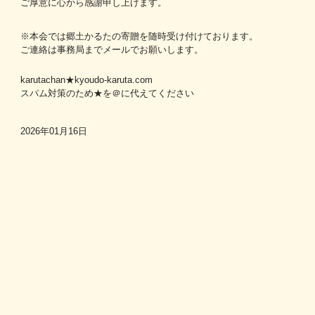
ご厚意に心から感謝申し上げます。
※本会では郷土かるたの寄贈を随時受け付けております。
ご連絡は事務局までメールでお願いします。
karutachan★kyoudo-karuta.com
スパム対策のため★を＠に代えてください
2026年01月16日