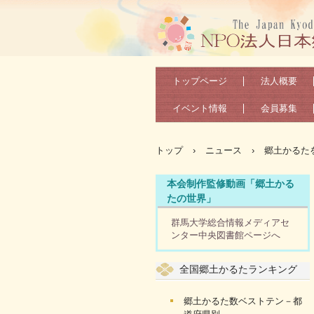
トップページ
法人概要
イベント情報
会員募集
トップ
›
ニュース
›
郷土かるた
本会制作監修動画「郷土かる
たの世界」
群馬大学総合情報メディアセ
ンター中央図書館ページへ
全国郷土かるたランキング
郷土かるた数ベストテン－都