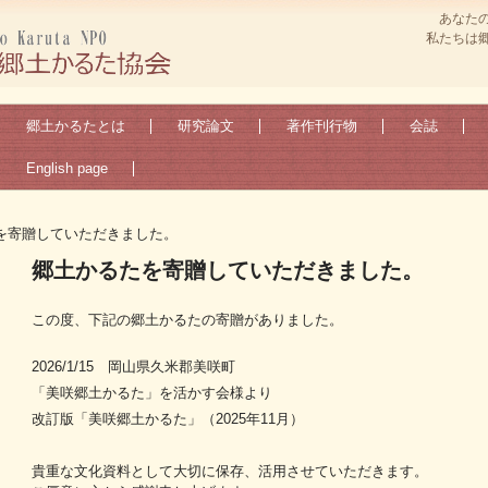
あなた
私たちは
郷土かるたとは
研究論文
著作刊行物
会誌
English page
を寄贈していただきました。
郷土かるたを寄贈していただきました。
この度、下記の郷土かるたの寄贈がありました。
2026/1/15 岡山県久米郡美咲町
「美咲郷土かるた」を活かす会様より
改訂版「美咲郷土かるた」（2025年11月）
貴重な文化資料として大切に保存、活用させていただきます。