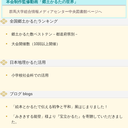
本会制作監修動画「郷土かるたの世界」
群馬大学総合情報メディアセンター中央図書館ページへ
全国郷土かるたランキング
郷土かるた数ベストテン－都道府県別－
大会開催数（10回以上開催）
日本地理かるた活用
小学校社会科での活用
ブログ blogs
「絵本とかるたで伝える戦争と平和」展はじまりました！
「みききする能登」様より『宝立かるた』を寄贈していただきまし
た。