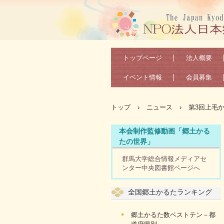
トップページ
法人概要
イベント情報
会員募集
トップ
›
ニュース
›
第3回上毛
本会制作監修動画「郷土かる
たの世界」
群馬大学総合情報メディアセ
ンター中央図書館ページへ
全国郷土かるたランキング
郷土かるた数ベストテン－都