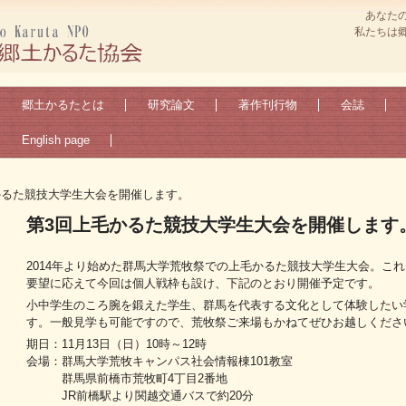
あなた
私たちは
郷土かるたとは
研究論文
著作刊行物
会誌
English page
かるた競技大学生大会を開催します。
第3回上毛かるた競技大学生大会を開催します
2014年より始めた群馬大学荒牧祭での上毛かるた競技大学生大会。こ
要望に応えて今回は個人戦枠も設け、下記のとおり開催予定です。
小中学生のころ腕を鍛えた学生、群馬を代表する文化として体験したい
す。一般見学も可能ですので、荒牧祭ご来場もかねてぜひお越しくださ
期日：11月13日（日）10時～12時
会場：群馬大学荒牧キャンパス社会情報棟101教室
群馬県前橋市荒牧町4丁目2番地
JR前橋駅より関越交通バスで約20分