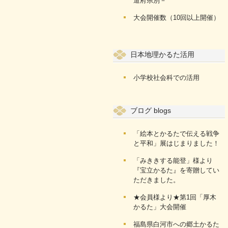
道府県別－
大会開催数（10回以上開催）
日本地理かるた活用
小学校社会科での活用
ブログ blogs
「絵本とかるたで伝える戦争
と平和」展はじまりました！
「みききする能登」様より
『宝立かるた』を寄贈してい
ただきました。
★会員様より★第1回「厚木
かるた」大会開催
福島県白河市への郷土かるた