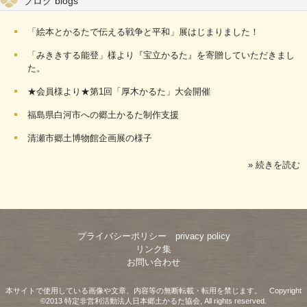
ブログ blogs
「絵本とかるたで伝える戦争と平和」展はじまりました！
「みききする能登」様より『宝立かるた』を寄贈していただきまし
た。
★会員様より★第1回「厚木かるた」大会開催
福島県白河市への郷土かるた制作支援
清瀬市郷土博物館企画展の様子
» 続きを読む
プライバシーポリシー privacy policy
リンク集
お問い合わせ
本サイトで使用している画像や文章、内容等の無断転載・転用を禁じます。 Copyright
©2013 特定非営利活動法人日本郷土かるた協会, All rights reserved.