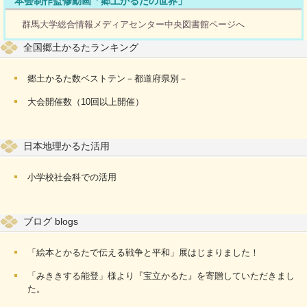
本会制作監修動画「郷土かるたの世界」
群馬大学総合情報メディアセンター中央図書館ページへ
全国郷土かるたランキング
郷土かるた数ベストテン－都道府県別－
大会開催数（10回以上開催）
日本地理かるた活用
小学校社会科での活用
ブログ blogs
「絵本とかるたで伝える戦争と平和」展はじまりました！
「みききする能登」様より『宝立かるた』を寄贈していただきまし
た。