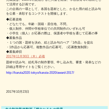
て活用する計画です。
この企画の一環として、各国を題材とした、かるた用の絵と読み句
を公募・表彰するコンテストを開催します。
◆応募資格
・どなたでも。年齢・国籍・居住地、不問。
・個人制作、仲間や学校単位での共同制作のいずれも可
・小学生（個人）が応募の際は、保護者や学校を通じて応募の事
◆募集作品
・１つの国・題材を決め、絵と読み句のぺア「1作品」を提出
・1作品から応募可。複数作品の応募可。（応募数無制限）
◆募集締切
2017年11月30日（木）必着
題材や読み句、絵札等の制作要領、申し込み先、審査・発表などの
詳細は専用サイトをご覧ください。
http://karuta2020.tokyo/karuta-2020/award-2017/
2017年10月23日