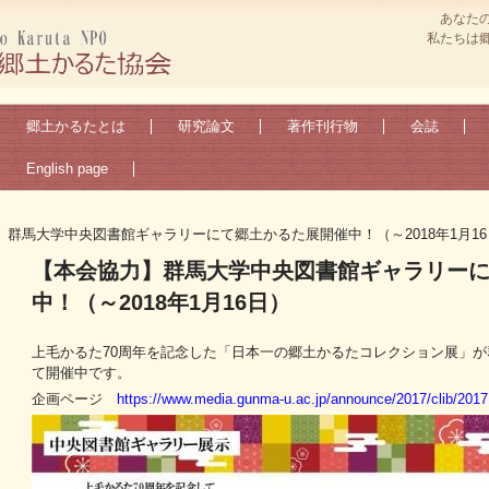
あなた
私たちは
郷土かるたとは
研究論文
著作刊行物
会誌
English page
】群馬大学中央図書館ギャラリーにて郷土かるた展開催中！（～2018年1月16
【本会協力】群馬大学中央図書館ギャラリー
中！（～2018年1月16日）
上毛かるた70周年を記念した「日本一の郷土かるたコレクション展」
て開催中です。
企画ページ
https://www.media.gunma-u.ac.jp/announce/2017/clib/201