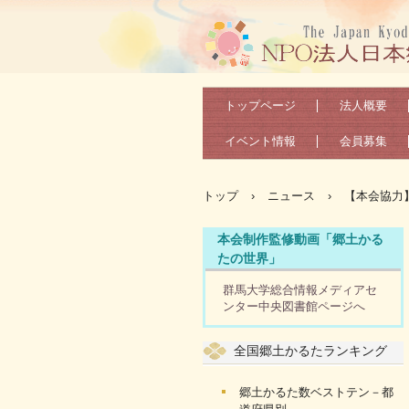
トップページ
法人概要
イベント情報
会員募集
トップ
›
ニュース
›
【本会協力
本会制作監修動画「郷土かる
たの世界」
群馬大学総合情報メディアセ
ンター中央図書館ページへ
全国郷土かるたランキング
郷土かるた数ベストテン－都