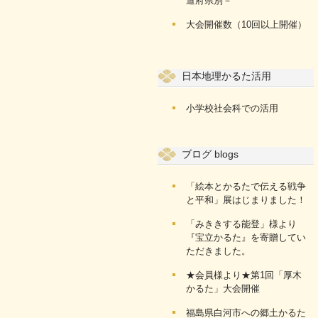
道府県別－
大会開催数（10回以上開催）
日本地理かるた活用
小学校社会科での活用
ブログ blogs
「絵本とかるたで伝える戦争
と平和」展はじまりました！
「みききする能登」様より
『宝立かるた』を寄贈してい
ただきました。
★会員様より★第1回「厚木
かるた」大会開催
福島県白河市への郷土かるた