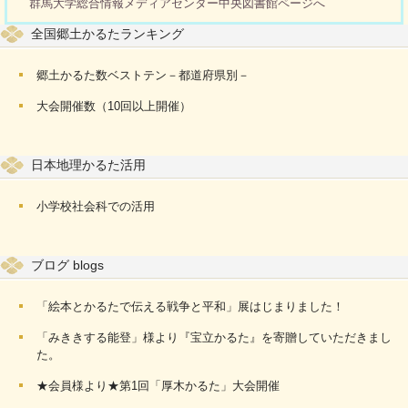
群馬大学総合情報メディアセンター中央図書館ページへ
全国郷土かるたランキング
郷土かるた数ベストテン－都道府県別－
大会開催数（10回以上開催）
日本地理かるた活用
小学校社会科での活用
ブログ blogs
「絵本とかるたで伝える戦争と平和」展はじまりました！
「みききする能登」様より『宝立かるた』を寄贈していただきまし
た。
★会員様より★第1回「厚木かるた」大会開催