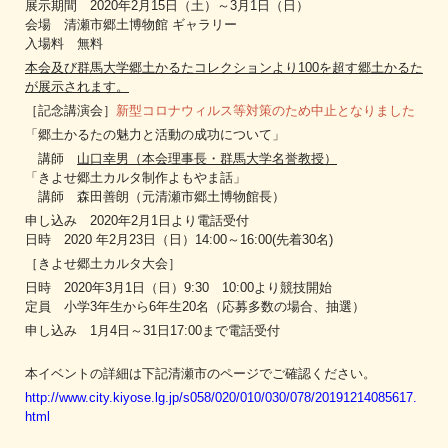
展示期間 2020年2月15日（土）～3月1日（日）
会場 清瀬市郷土博物館 ギャラリー
入場料 無料
本会及び群馬大学郷土かるたコレクションより100を超す郷土かるた
が展示されます。
［記念講演会］
新型コロナウィルス等対策のため中止となりました
「郷土かるたの魅力と活動の成功について」
講師
山口幸男（本会理事長・群馬大学名誉教授）
「きよせ郷土カルタ制作よもやま話」
講師 森田善朗（元清瀬市郷土博物館長）
申し込み 2020年2月1日より電話受付
日時 2020 年2月23日（日）14:00～16:00(先着30名)
［きよせ郷土カルタ大会］
日時 2020年3月1日（日）9:30 10:00より競技開始
定員 小学3年生から6年生20名（応募多数の場合、抽選）
申し込み 1月4日～31日17:00まで電話受付
本イベントの詳細は下記清瀬市のページでご確認ください。
http://www.city.kiyose.lg.jp/s058/020/010/030/078/20191214085617.
html