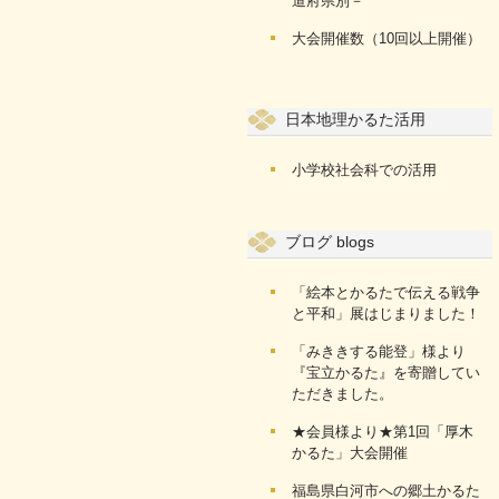
道府県別－
大会開催数（10回以上開催）
日本地理かるた活用
小学校社会科での活用
ブログ blogs
「絵本とかるたで伝える戦争
と平和」展はじまりました！
「みききする能登」様より
『宝立かるた』を寄贈してい
ただきました。
★会員様より★第1回「厚木
かるた」大会開催
福島県白河市への郷土かるた