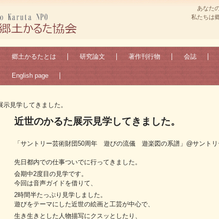
あなた
私たちは
郷土かるたとは
研究論文
著作刊行物
会誌
English page
展示見学してきました。
近世のかるた展示見学してきました。
「サントリー芸術財団50周年 遊びの流儀 遊楽図の系譜」@サントリ
先日都内での仕事ついでに行ってきました。
会期中2度目の見学です。
今回は音声ガイドを借りて、
2時間半たっぷり見学しました。
遊びをテーマにした近世の絵画と工芸が中心で、
生き生きとした人物描写にクスッとしたり、