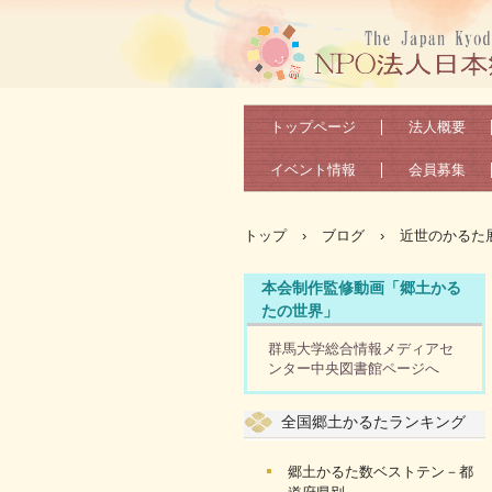
トップページ
法人概要
イベント情報
会員募集
トップ
›
ブログ
›
近世のかるた
本会制作監修動画「郷土かる
たの世界」
群馬大学総合情報メディアセ
ンター中央図書館ページへ
全国郷土かるたランキング
郷土かるた数ベストテン－都