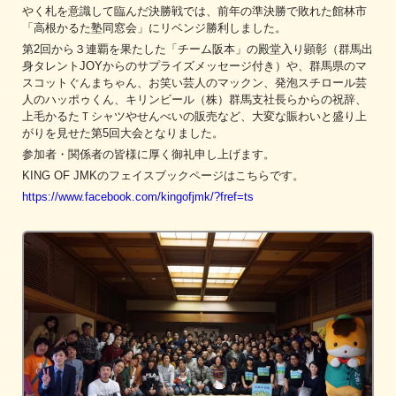
やく札を意識して臨んだ決勝戦では、前年の準決勝で敗れた館林市
「高根かるた塾同窓会」にリベンジ勝利しました。
第2回から３連覇を果たした「チーム阪本」の殿堂入り顕彰（群馬出
身タレントJOYからのサプライズメッセージ付き）や、群馬県のマ
スコットぐんまちゃん、お笑い芸人のマックン、発泡スチロール芸
人のハッポゥくん、キリンビール（株）群馬支社長らからの祝辞、
上毛かるたＴシャツやせんべいの販売など、大変な賑わいと盛り上
がりを見せた第5回大会となりました。
参加者・関係者の皆様に厚く御礼申し上げます。
KING OF JMKのフェイスブックページはこちらです。
https://www.facebook.com/kingofjmk/?fref=ts