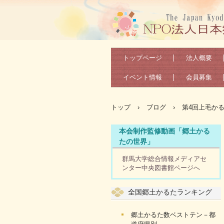
トップページ
法人概要
イベント情報
会員募集
トップ
›
ブログ
›
第4回上毛か
本会制作監修動画「郷土かる
たの世界」
群馬大学総合情報メディアセ
ンター中央図書館ページへ
全国郷土かるたランキング
郷土かるた数ベストテン－都