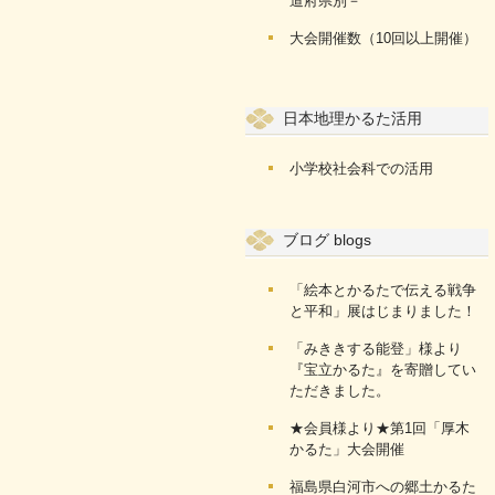
道府県別－
大会開催数（10回以上開催）
日本地理かるた活用
小学校社会科での活用
ブログ blogs
「絵本とかるたで伝える戦争
と平和」展はじまりました！
「みききする能登」様より
『宝立かるた』を寄贈してい
ただきました。
★会員様より★第1回「厚木
かるた」大会開催
福島県白河市への郷土かるた