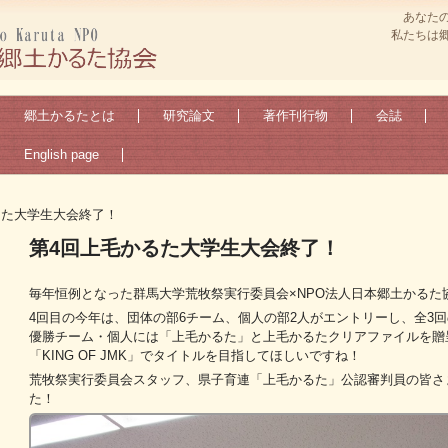
あなた
私たちは
郷土かるたとは
研究論文
著作刊行物
会誌
English page
るた大学生大会終了！
第4回上毛かるた大学生大会終了！
毎年恒例となった群馬大学荒牧祭実行委員会×NPO法人日本郷土かるた
4回目の今年は、団体の部6チーム、個人の部2人がエントリーし、全3
優勝チーム・個人には「上毛かるた」と上毛かるたクリアファイルを贈
「KING OF JMK」でタイトルを目指してほしいですね！
荒牧祭実行委員会スタッフ、県子育連「上毛かるた」公認審判員の皆さ
た！