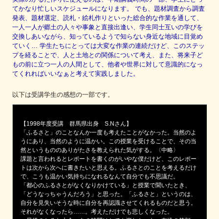
てかなり忙しいスケジュールになります。 でも、題材調査から調査
発表、題材選定、読札・絵札作りといった総合的な作業を通して、
一人一人が郷土の人々や事象と直接出逢い、学生同士互いの学びを
交換しあいながら、知っているようで知らない身近な地域に目覚め
ていく… 学生たちにとっては大変な作業の連続だけど、このステッ
プを経ることで、人と土地との関係について考え、また、将来子ど
もの前に立つ一人の人間として、他者や世界に対して意識的になっ
てくれればいいなぁと考えて実践しました。
以下は受講学生の感想の一部です。
【1998年度受講 群馬県出身 S.Nさん】
「ふるさと」のことなんか一度も考えたことがなかった。当然のよ
うにあり、当然のように温かい。この授業を受けることで、その当
然というもののありがたさを教えられた気がする。〈中略〉
課題と言われるとレポートを書くのがいやな僕だけど、このレポー
トは次から次へに書きたいと思える。ふるさとのことを考えるだけ
で、こうも温かい気持ちになれるなんて自分でも不思議だ。
「都心のふるさとがなくなりかけている」と授業で聞いたとき、
「どうなっちゃうんだろう」と思った。「ふるさと」というのは、
自分を見失いそうな時に自分を再認識させてくれるものだと思う。
それがなくなったら……。考えただけでも悲しくなった。