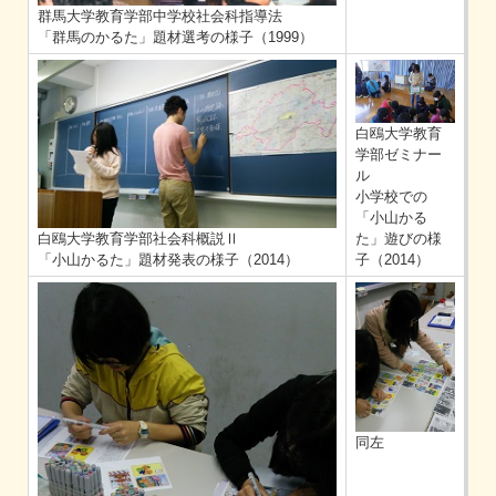
群馬大学教育学部中学校社会科指導法
「群馬のかるた」題材選考の様子（1999）
白鴎大学教育
学部ゼミナー
ル
小学校での
「小山かる
白鴎大学教育学部社会科概説Ⅱ
た」遊びの様
「小山かるた」題材発表の様子（2014）
子（2014）
同左