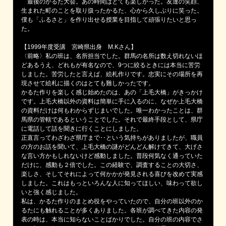
最後のかるた大会。あの時間はとても楽しかった。友達の笑顔、
生まれた町のことを取り扱ったかるた、心から久しぶりに笑った。
僕も「ふるさと」を作り出せる授業を目指して頑張りたいと思っ
た。
【1999年度受講 宮崎県出身 M.Kさん】
〈前略〉私の班は、名所担当でした。群馬の名所は数え切れないほ
どあるうえ、どれもが有名なので、9つに絞るときには本当に苦労
しました。苦労したと言えば、絵札作りです。忠実にその場所を再
現させて絵札に描くのはとても難しかったです。
かるた作りを楽しく感じ始めたのは、あの「上毛大橋」がきっかけ
です。上毛大橋以外の資料は簡単に手に入るのに、なぜか上毛大橋
の資料だけは何もわからずじまいでした。唯一わかったことは、群
馬県の管轄であるということでした。それで最終手段として、県庁
に電話して話を聞きに行くことにしました。
正直言ってわざわざ県庁まで‥という気持ちがありましたが、職員
の方のお話を聞いて、上毛大橋の謎がどんどん解けてきて、大げさ
な言い方かもしれないけど感動しました。普段何気なく通っていた
だけに、感動も２倍でした。この経験で、調査することの大切さ、
楽しさ、そしてそれによって何かかが発見される喜びを改めて実感
しました。これはもっといろんな人に知ってほしい、味わって欲し
いと強く感じました。
私は、かるた作りのまとめ役をやっていたので、自分の班以外のか
るたにも触れることが多くありました。各班が調べてきた内容の発
表の時は、本当に知らないことばかりでした。自分の班の内容でさ