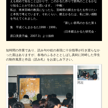
えも初めて知ることばかりで、このかるた作りで群馬のことをかな
り知ることができたと思います。〈中略〉
私は、将来宮崎の教員になったら、宮崎県の郷土かるたを作りたい
と本気で考えています。それくらい、郷土かるたは、私に深い感動
を与えてくれました。
『新しい群馬のかるた第１
集 平成ぐんまかるた1998・1999』
（日本郷土かるた研究会・
原口美貴子編、2007.3）より抜粋
短時間の作業であり、読み句や絵の表現に十分指導が行き渡らなか
った面はありますが、各地のふるさととしばし真剣に対峙した学生
の制作風景と作品（読み札）をお楽しみ下さい。
同左