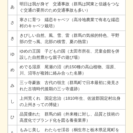
明日は我が身ぞ 交通事故（群馬は関東と信越をつな
あ
ぐ交通の要所のため交通事故も多い）
寒さに育つ 嬬恋キャベツ（高冷地農業で有名な嬬恋
さ
村のキャベツ栽培）
きびしい自然、風、雪、雷（群馬の気候的特色、平野
き
部の空っ風、北部の積雪、夏の熱雷）
ゆめの王国 子どもの国（太田市所在、児童会館を併
ゆ
設した自然豊かな親子の遊び場）
めでる湿原 尾瀬の沼（約150種の高山植物、湿原、
め
川、沼等が複雑に絡み合った名勝）
三ッ寺豪族 古代の領主（群馬町で日本最初に発見さ
み
れた古墳時代後期の三ッ寺遺跡）
上州荒くれ 国定忠治（1810年生、佐波郡国定村出身
し
の上州きっての博徒）
品質優れた 群馬の絹（外来種に対し、品質と技術の
ひ
高度化でブランド化を図る養蚕業界）
もみじ美し わたらせ渓谷（桐生市と栃木県足尾町を
も