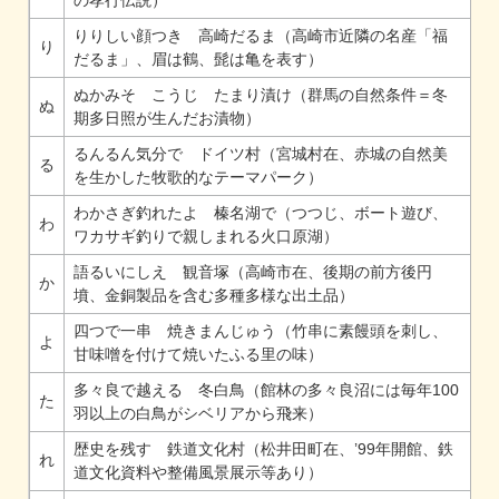
の孝行伝説）
りりしい顔つき 高崎だるま（高崎市近隣の名産「福
り
だるま」、眉は鶴、髭は亀を表す）
ぬかみそ こうじ たまり漬け（群馬の自然条件＝冬
ぬ
期多日照が生んだお漬物）
るんるん気分で ドイツ村（宮城村在、赤城の自然美
る
を生かした牧歌的なテーマパーク）
わかさぎ釣れたよ 榛名湖で（つつじ、ボート遊び、
わ
ワカサギ釣りで親しまれる火口原湖）
語るいにしえ 観音塚（高崎市在、後期の前方後円
か
墳、金銅製品を含む多種多様な出土品）
四つで一串 焼きまんじゅう（竹串に素饅頭を刺し、
よ
甘味噌を付けて焼いたふる里の味）
多々良で越える 冬白鳥（館林の多々良沼には毎年100
た
羽以上の白鳥がシベリアから飛来）
歴史を残す 鉄道文化村（松井田町在、’99年開館、鉄
れ
道文化資料や整備風景展示等あり）