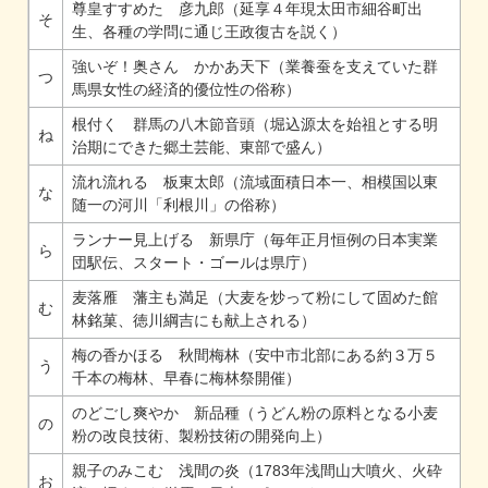
尊皇すすめた 彦九郎（延享４年現太田市細谷町出
そ
生、各種の学問に通じ王政復古を説く）
強いぞ！奥さん かかあ天下（業養蚕を支えていた群
つ
馬県女性の経済的優位性の俗称）
根付く 群馬の八木節音頭（堀込源太を始祖とする明
ね
治期にできた郷土芸能、東部で盛ん）
流れ流れる 板東太郎（流域面積日本一、相模国以東
な
随一の河川「利根川」の俗称）
ランナー見上げる 新県庁（毎年正月恒例の日本実業
ら
団駅伝、スタート・ゴールは県庁）
麦落雁 藩主も満足（大麦を炒って粉にして固めた館
む
林銘菓、徳川綱吉にも献上される）
梅の香かほる 秋間梅林（安中市北部にある約３万５
う
千本の梅林、早春に梅林祭開催）
のどごし爽やか 新品種（うどん粉の原料となる小麦
の
粉の改良技術、製粉技術の開発向上）
親子のみこむ 浅間の炎（1783年浅間山大噴火、火砕
お