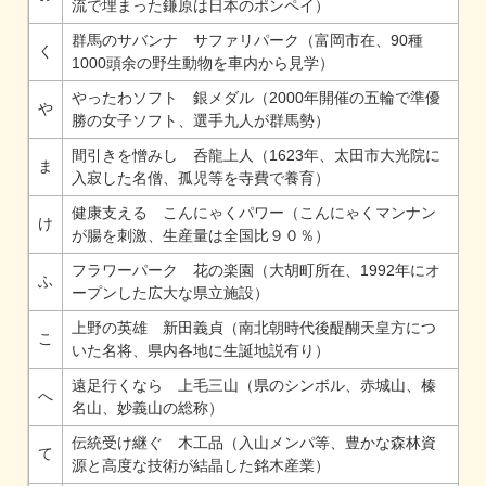
流で埋まった鎌原は日本のポンペイ）
群馬のサバンナ サファリパーク（富岡市在、90種
く
1000頭余の野生動物を車内から見学）
やったわソフト 銀メダル（2000年開催の五輪で準優
や
勝の女子ソフト、選手九人が群馬勢）
間引きを憎みし 呑龍上人（1623年、太田市大光院に
ま
入寂した名僧、孤児等を寺費で養育）
健康支える こんにゃくパワー（こんにゃくマンナン
け
が腸を刺激、生産量は全国比９０％）
フラワーパーク 花の楽園（大胡町所在、1992年にオ
ふ
ープンした広大な県立施設）
上野の英雄 新田義貞（南北朝時代後醍醐天皇方につ
こ
いた名将、県内各地に生誕地説有り）
遠足行くなら 上毛三山（県のシンボル、赤城山、榛
へ
名山、妙義山の総称）
伝統受け継ぐ 木工品（入山メンパ等、豊かな森林資
て
源と高度な技術が結晶した銘木産業）