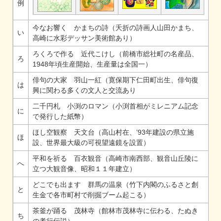
例
今なお響く かまちの詩（夭折の詩画人山田かまち、
い
高崎に水彩デッサン美術館あり）
ろくろで作る 近代こけし（前橋市総社町の名産品、
ろ
1948年頃生産開始、生産量は全国一）
俳句の大家 羽山一紅（寛保期下仁田町出生、俳句復
は
興に関わる多くの文人と交流あり
二千円札 小渕のロマン（小渕首相がミレニアム記念
に
で発行した紙幣）
ほし空観察 天文台（高山村在、’93年建設の県立施
ほ
設、世界最大級の可視望遠鏡を設置）
平和を祈る 百衣観音（高崎市南西部、観音山丘陵に
へ
立つ大観音像、昭和１１年建立）
どこでも出ます 群馬の温泉（竹下内閣のふるさと創
と
生金で各市町村で削掘ブーム起こる）
茶釜が踊る 茂林寺（館林市茂林寺に伝わる、たぬき
ち