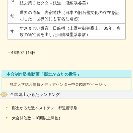
結ぶ第３セクタ－鉄道、沿線渓谷美）
世界の遺産 岩宿遺跡（日本の旧石器文化の存在を証
せ
明した、世界的にも有名な遺跡）
すさまじい爆音 日航機（上野村御巣鷹山、’85年、多
す
数の犠牲者を出した日航機墜落事故）
2016年02月14日
本会制作監修動画「郷土かるたの世界」
群馬大学総合情報メディアセンター中央図書館ページへ
全国郷土かるたランキング
郷土かるた数ベストテン－都道府県別－
大会開催数（10回以上開催）